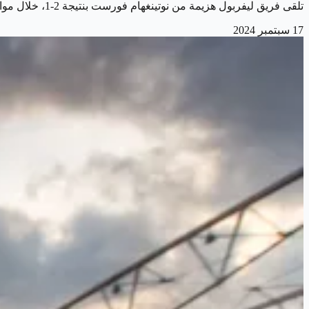
تلقى فريق ليفربول هزيمة من نوتينغهام فورست بنتيجة 2-1، خلال مواجهتهما في الجولة الرابعة من الدوري الإنجليزي الممتاز. في المقابل، تمكن مانشستر سيتي من…
17 سبتمبر 2024