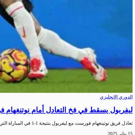
الدوري الإنجليزي
ليفربول يسقط في فخ التعادل أمام نوتنغهام 
تعادل فريق نوتينغهام فورست مع ليفربول بنتيجة 1-1 في المباراة التي جمعتهما مساء اليوم الثلاثاء على ملعب "سيتي جراوند"، ضمن منافسات الجولة الحادية والعشرين…
15 يناير 2025