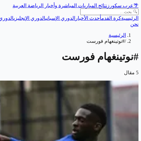
🌴
عرب سكورز
نتائج المباريات المباشرة وأخبار الرياضة العربية
الرئيسية
كرة القدم
أحدث الأخبار
الدوري الإسباني
الدوري الإنجليزي
الدوري 
نحن
الرئيسية
/
#نوتينغهام فورست
#
نوتينغهام فورست
5
مقال