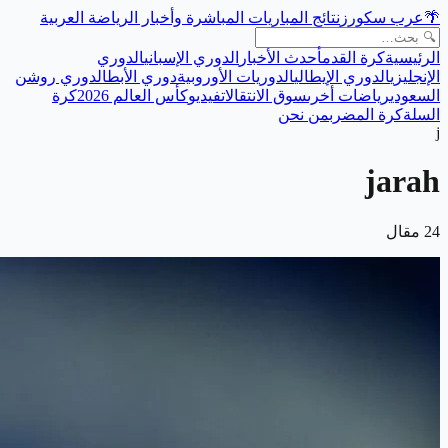
🌴
عرب سكورز
نتائج المباريات المباشرة وأخبار الرياضة العربية
الرئيسية
كرة القدم
أحدث الأخبار
الدوري الإسباني
الدوري
الإنجليزي
الدوري الإيطالي
الدوريات الأوروبية
دوري الأبطال
دوري روشن
السعودي
رياضات أخرى
سوق الانتقالات
فيديو
كأس العالم 2026
كرة
السلة
كرة المضرب
من نحن
j
jarah
24
مقال