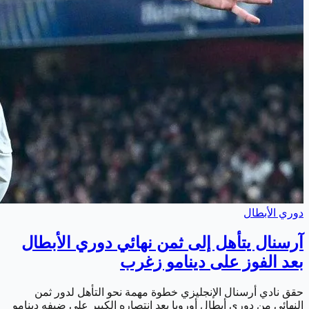
دوري الأبطال
آرسنال يتأهل إلى ثمن نهائي دوري الأبطال
بعد الفوز على دينامو زغرب
حقق نادي أرسنال الإنجليزي خطوة مهمة نحو التأهل لدور ثمن
النهائي من دوري أبطال أوروبا بعد انتصاره الكبير على ضيفه دينامو