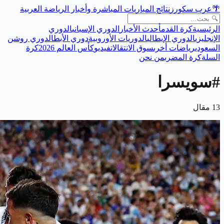
🌴
عرب سكورز
نتائج المباريات المباشرة وأخبار الرياضة العربية
الرئيسية
كرة القدم
أحدث الأخبار
الدوري الإسباني
الدوري
الإنجليزي
الدوري الإيطالي
الدوريات الأوروبية
دوري الأبطال
دوري روشن
السعودي
رياضات أخرى
سوق الانتقالات
فيديو
كأس العالم 2026
كرة
السلة
كرة المضرب
من نحن
#
سويسرا
13
مقال