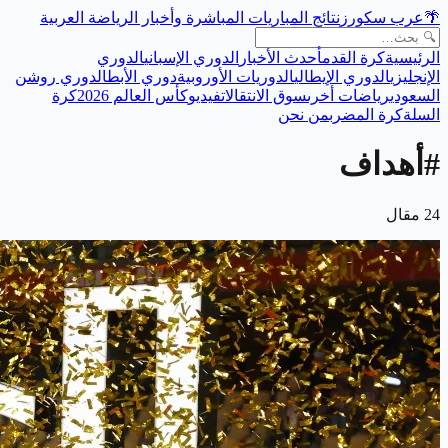
🌴
عرب سكورز
نتائج المباريات المباشرة وأخبار الرياضة العربية
الرئيسية
كرة القدم
أحدث الأخبار
الدوري الإسباني
الدوري
الإنجليزي
الدوري الإيطالي
الدوريات الأوروبية
دوري الأبطال
دوري روشن
السعودي
رياضات أخرى
سوق الانتقالات
فيديو
كأس العالم 2026
كرة
السلة
كرة المضرب
من نحن
#
أهداف
24
مقال