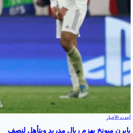
أحدث الأخبار
بايرن ميونخ يهزم ريال مدريد ويتأهل لنصف