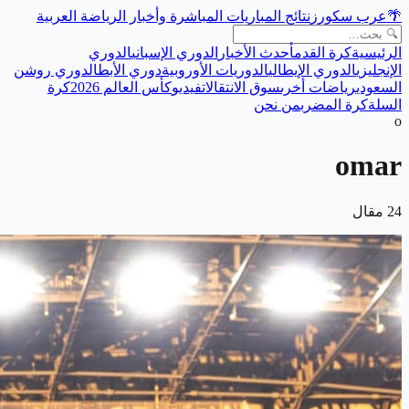
🌴
عرب سكورز
نتائج المباريات المباشرة وأخبار الرياضة العربية
الرئيسية
كرة القدم
أحدث الأخبار
الدوري الإسباني
الدوري
الإنجليزي
الدوري الإيطالي
الدوريات الأوروبية
دوري الأبطال
دوري روشن
السعودي
رياضات أخرى
سوق الانتقالات
فيديو
كأس العالم 2026
كرة
السلة
كرة المضرب
من نحن
o
omar
24
مقال