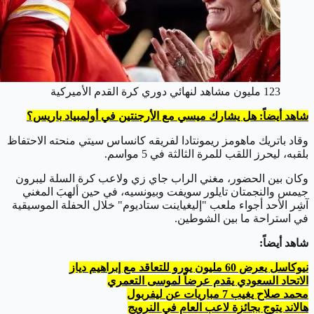
123 مليون مشاهد لنهائي دوري كرة القدم الأميركية
شاهد أيضاً: هل يشارك ميسي مع الأرجنتين في أولمبياد باريس؟
وقاد باتريك ماهومز ريمونتادا لفريقه كانساس سيتي منحته الاحتفاظ
بلقبه، ليحرز اللقب للمرة الثالثة في 5 مواسم.
وكان بين الحضور، مغني الراب جاي زي ولاعب كرة السلة ليبرون
جيمس والنجمتان تايلور سويفت وبيونسيه، في حين ألهبَ المغني
آشِر الأحد أجواء ملعب "إليغياينت ستاديوم" خلال الحفلة الموسيقية
في استراحة ما بين الشوطين.
شاهد أيضاً:
نيوكاسل يعرض 60 مليون يورو للتعاقد مع إبراهيم دياز
الاتحاد السعودي يقدم عرضاً لموسى التعمري
محمد صلاح يغيب 7 مباريات عن ليفربول
هالاند يتوج بجائزة لاعب العام في النرويج