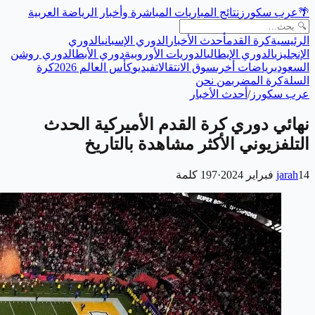
🌴
عرب سكورز
نتائج المباريات المباشرة وأخبار الرياضة العربية
الرئيسية
كرة القدم
أحدث الأخبار
الدوري الإسباني
الدوري
الإنجليزي
الدوري الإيطالي
الدوريات الأوروبية
دوري الأبطال
دوري روشن
السعودي
رياضات أخرى
سوق الانتقالات
فيديو
كأس العالم 2026
كرة
السلة
كرة المضرب
من نحن
عرب سكورز
/
أحدث الأخبار
نهائي دوري كرة القدم الأميركية الحدث
التلفزيوني الأكثر مشاهدة بالتاريخ
14 فبراير 2024
jarah
·
197
كلمة