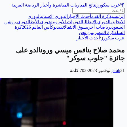
🌴
عرب سكورز
نتائج المباريات المباشرة وأخبار الرياضة العربية
الرئيسية
كرة القدم
أحدث الأخبار
الدوري الإسباني
الدوري
الإنجليزي
الدوري الإيطالي
الدوريات الأوروبية
دوري الأبطال
دوري روشن
السعودي
رياضات أخرى
سوق الانتقالات
فيديو
كأس العالم 2026
كرة
السلة
كرة المضرب
من نحن
عرب سكورز
/
أحدث الأخبار
محمد صلاح ينافس ميسي ورونالدو على
جائزة "جلوب سوكر"
21 نوفمبر 2023
jarah
·
702
كلمة