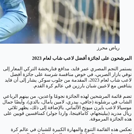
رياض محرز
المرشحون على لجائزة
أفضل لاعب شاب لعام 2023
يستمر النجم المصري عمر فايد، مدافع فناربخشة التركي المعار إلى
نوفي بازار الصربي، في خوض منافسة شرسة على جائزة أفضل
لاعب شاب لعام 2023، المقدمة من جلوب سوكر. يشار إلى أن فايد
يتنافس مع لاعبين شبان بارزين في عالم كرة القدم.
تضم قائمة المرشحين لهذه الجائزة نجومًا واعدين، من بينهم الرباعي
الشاب في برشلونة (جافي، بيدري، لامين يامال، بالدي)، وأيضًا جمال
موسيالا لاعب بايرن ميونخ الألماني. بالإضافة إلى ذلك، يظهر ثلاثي
ريال مدريد (بيلينجهام، كامافينجا، واردا جولر) كمنافسين قويين على
هذه الجائزة المرموقة.
تعكس هذه القائمة التنوع والمهارة الكبيرة للشبان في عالم كرة