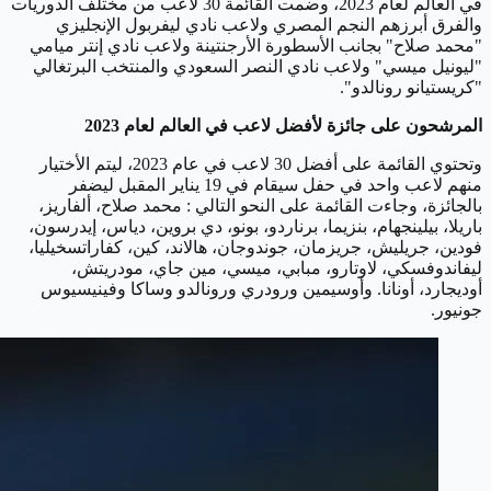
في العالم لعام 2023، وضمت القائمة 30 لاعب من مختلف الدوريات
والفرق أبرزهم النجم المصري ولاعب نادي ليفربول الإنجليزي
"محمد صلاح" بجانب الأسطورة الأرجنتينة ولاعب نادي إنتر ميامي
"ليونيل ميسي" ولاعب نادي النصر السعودي والمنتخب البرتغالي
"كريستيانو رونالدو".
المرشحون على جائزة لأفضل لاعب في العالم لعام 2023
وتحتوي القائمة على أفضل 30 لاعب في عام 2023، ليتم الأختيار
منهم لاعب واحد في حفل سيقام في 19 يناير المقبل ليضفر
بالجائزة، وجاءت القائمة على النحو التالي : محمد صلاح، ألفاريز،
باريلا، بيلينجهام، بنزيما، برناردو، بونو، دي بروين، دياس، إيدرسون،
فودين، جريليش، جريزمان، جوندوجان، هالاند، كين، كفاراتسخيليا،
ليفاندوفسكي، لاوتارو، مبابي، ميسي، مين جاي، مودريتش،
أوديجارد، أونانا. وأوسيمين ورودري ورونالدو وساكا وفينيسيوس
جونيور.