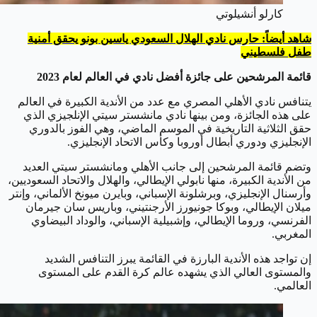
كارلو أنشيلوتي
شاهد أيضاً: حارس نادي الهلال السعودي ياسين بونو يحقق أمنية
طفل فلسطيني
قائمة المرشحين على جائزة أفضل نادي في العالم لعام 2023
يتنافس نادي الأهلي المصري مع عدد من الأندية الكبيرة في العالم
على هذه الجائزة، ومن بينها نادي مانشستر سيتي الإنلجيزي الذي
حقق الثلاثية التاريخية في الموسم الماضي، وهي الفوز بالدوري
الإنجليزي ودوري أبطال أوروبا وكأس الاتحاد الإنجليزي.
وتضم قائمة المرشحين إلى جانب الأهلي ومانشستر سيتي العديد
من الأندية الكبيرة، منها نابولي الإيطالي، والهلال والاتحاد السعوديين،
وأرسنال الإنجليزي، وبرشلونة الإسباني، وبايرن ميونخ الألماني، وإنتر
ميلان الإيطالي، وبوكا جونيورز الأرجنتيني، وباريس سان جيرمان
الفرنسي، وروما الإيطالي، وإشبيلية الإسباني، والوداد البيضاوي
المغربي.
إن تواجد هذه الأندية البارزة في القائمة يبرز التنافس الشديد
والمستوى العالي الذي يشهده عالم كرة القدم على المستوى
العالمي.