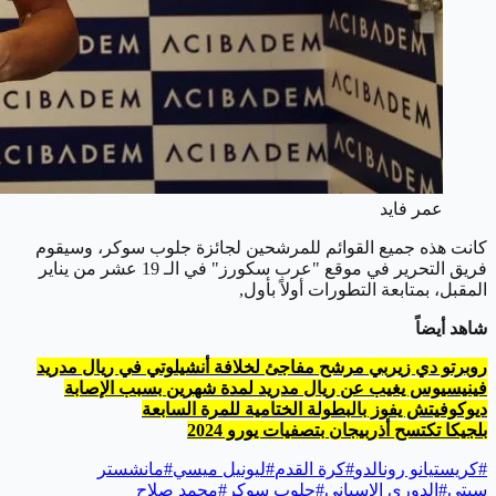
عمر فايد
كانت هذه جميع القوائم للمرشحين لجائزة جلوب سوكر، وسيقوم
فريق التحرير في موقع "عرب سكورز" في الـ 19 عشر من يناير
المقبل، بمتابعة التطورات أولاً بأول,
شاهد أيضاً
روبرتو دي زيربي مرشح مفاجئ لخلافة أنشيلوتي في ريال مدريد
فينيسيوس يغيب عن ريال مدريد لمدة شهرين بسبب الإصابة
ديوكوفيتش يفوز بالبطولة الختامية للمرة السابعة
بلجيكا تكتسح أذربيجان بتصفيات يورو 2024
#
كريستيانو رونالدو
#
كرة القدم
#
ليونيل ميسي
#
مانشستر
سيتي
#
الدوري الإسباني
#
جلوب سوكر
#
محمد صلاح