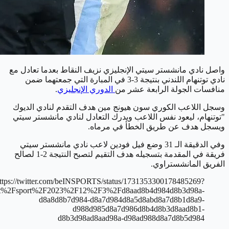
واصل نادي مانشستر سيتي الإنجليزي نزيف النقاط بعدما تعادل مع
نادي توتنهام اللندني بنتيجة 3-3 في المبارة التي جمعتهما ضمن
منافسات الجولة الرابعة عشر من
الدوري الإنجليزي
.
وسجل اللاعب الكوري سون هيونج مين هدف التقدم لنادي الديوك
"توتنهام، ليعود نفس اللاعب ويدرك التعادل لنادي مانشستر سيتي
ويسجل هدف عن طريق الخطأ في مرماه.
وفي الدقيقة الـ 31 وضع فيل فودين لاعب نادي مانشستر سيتي
فريقة في المقدمة بتسجيله هدف التقيم لتصبح النتيجة 2-1 لصالح
الفريق المانشستراوي.
ttps://twitter.com/beINSPORTS/status/1731353300178485269?
et%2Fsport%2F2023%2F12%2F3%2Fd8aad8b4d984d8b3d98a-
d8a8d8b7d984-d8a7d984d8a5d8abd8a7d8b1d8a9-
d988d985d8a7d986d8b4d8b3d8aad8b1-
d8b3d98ad8aad98a-d98ad988d8a7d8b5d984