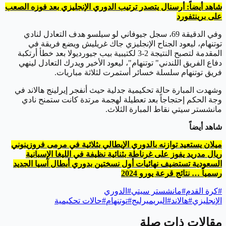
شاهد أيضاً: أرسنال يتصدر ترتيب الدوري الإنجليزي بعد فوزه الصعب
على برينتفورد
وفي الدقيقة 69، سجل جيوفاني لو سيلسو هدف التعادل لنادي
توتنهام، ليعود الجناح الإنجليزي جاك غريليش ويضع فريقة في
المقدمة لتصبح النتيجة 2-3 لكتيبية بيب جيورديولا بعد خطأ أرتكبة
دفاع الفريق اللندني" توتنهام"، ليعود الأخير ويدرك التعادل لينهي
فريق توتنهام سلسلة خسائر أستمرت لثلاثة مباريات.
وشهدت المبارة حالة تحكيمية جدلية حيث أنفجر إيرلينج هالاند في
وجة الحكم إحتجاجاً بعد تعطيلة لهجمة مرتدة كانت ستمنح نادي
مانشستر سيتي نقاط المبارة الثلاث.
شاهد أيضاً
ميلان يستعيد توازنه بالدوري الإيطالي بثلاثية في مرمى فروزينوني
ريال مدريد يفوز على غرناطة بثنائية نظيفة في الليغا الإسبانية
السعودية تستضيف نهائيات أول نسختين بدوري أبطال آسيا الجديد
رسمياً … نتائج قرعة يورو 2024
#
كرة القدم
#
مانشستر سيتي
#
الدوري
الإنجليزي
#
هالاند
#
البريميرليج
#
توتنهام
#
حالات تحكيمية
مقالات ذات صلة