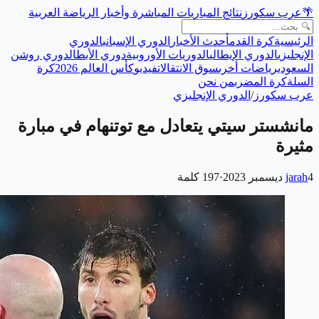
🌴
عرب سكورز
نتائج المباريات المباشرة وأخبار الرياضة العربية
الرئيسية
كرة القدم
أحدث الأخبار
الدوري الإسباني
الدوري
الإنجليزي
الدوري الإيطالي
الدوريات الأوروبية
دوري الأبطال
دوري روشن
السعودي
رياضات أخرى
سوق الانتقالات
فيديو
كأس العالم 2026
كرة
السلة
كرة المضرب
من نحن
عرب سكورز
/
الدوري الإنجليزي
مانشستر سيتي يتعادل مع توتنهام في مبارة
مثيرة
4 ديسمبر 2023
jarah
·
197
كلمة