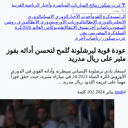
🌴
عرب سكورز
نتائج المباريات المباشرة وأخبار الرياضة العربية
الرئيسية
كرة القدم
أحدث الأخبار
الدوري الإسباني
الدوري
الإنجليزي
الدوري الإيطالي
الدوريات الأوروبية
دوري الأبطال
دوري روشن
السعودي
رياضات أخرى
سوق الانتقالات
فيديو
كأس العالم 2026
كرة
السلة
كرة المضرب
من نحن
عرب سكورز
/
رياضات أخرى
عودة قوية لبرشلونة تُلمح لتحسن أدائه بفوز
مثير على ريال مدريد
استعاد نادي برشلونة الإسباني سيطرته وأدائه القوي في الدوري
الأوروبي لكرة السلة 2023-24 في مباراة مثيرة، حيث حقق فوزاً
مهماً على غريمه اللدود ريال مدريد…
4 يناير 2024
jarah
·
202
كلمة