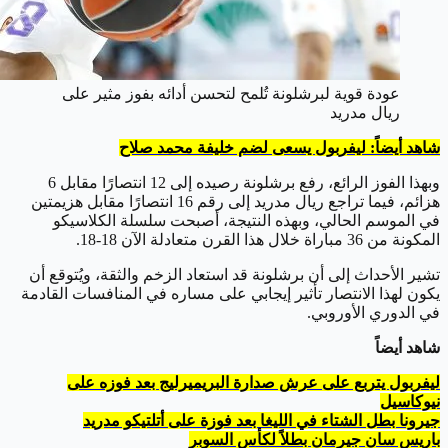
عودة قوية لبرشلونة تُلمح لتحسن أدائه بفوز مثير على
ريال مدريد
شاهد أيضاً: ليفربول يسعى لضم خليفة محمد صلاح
وبهذا الفوز الرائع، رفع برشلونة رصيده إلى 12 انتصارًا مقابل 6
هزائم، فيما تراجع ريال مدريد إلى رقم 16 انتصارًا مقابل هزيمتين
في الموسم الحالي، وبهذه النتيجة، أصبحت سلسلة الكلاسيكو
المكونة من 36 مباراة خلال هذا القرن متعادلة الآن 18-18.
تشير الأحداث إلى أن برشلونة قد استعاد الزخم والثقة، ويُتوقع أن
يكون لهذا الانتصار تأثير إيجابي على مساره في المنافسات القادمة
في الدوري الأوروبي.
شاهد أيضاً
ليفربول يتربع على عرش صدارة البريميرليج بعد فوزه على
نيوكاسيل
جيرونا بطل الشتاء في الليغا بعد فوزة على أتلتيكو مدريد
باريس سان جيرمان بطلاً لكأس السوبر