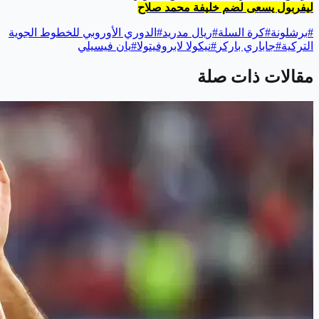
ليفربول يسعى لضم خليفة محمد صلاح
#
برشلونة
#
كرة السلة
#
ريال مدريد
#
الدوري الأوروبي للخطوط الجوية
التركية
#
جاباري باركر
#
نيكولا لابروفيتولا
#
يان فيسيلي
مقالات ذات صلة