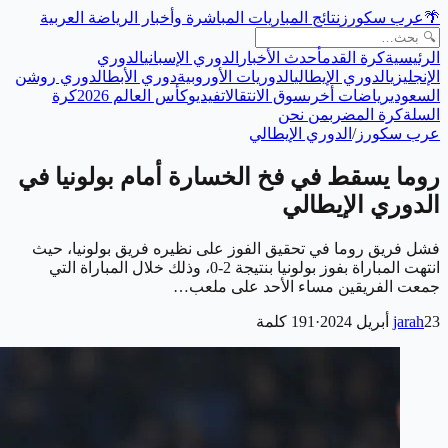
🌴
عرب سكورز
نتائج المباريات المباشرة وأخبار الرياضة العربية
الرئيسية
كرة القدم
أحدث الأخبار
الدوري الإسباني
الدوري
الإنجليزي
الدوري الإيطالي
الدوريات الأوروبية
دوري الأبطال
دوري روشن
السعودي
رياضات أخرى
سوق الانتقالات
فيديو
كأس العالم 2026
كرة
السلة
كرة المضرب
من نحن
عرب سكورز
/
الدوري الإيطالي
روما يسقط في فخ الخسارة أمام بولونيا في
الدوري الإيطالي
فشل فريق روما في تحقيق الفوز على نظيره فريق بولونيا، حيث
انتهت المباراة بفوز بولونيا بنتيجة 2-0، وذلك خلال المباراة التي
جمعت الفريقين مساء الأحد على ملعب…
23 أبريل 2024
jarah
·
191
كلمة