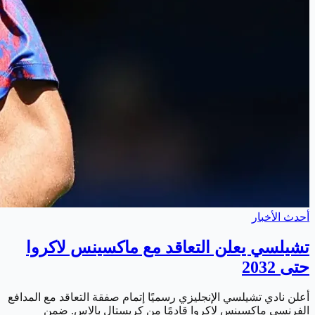
أحدث الأخبار
تشيلسي يعلن التعاقد مع ماكسينس لاكروا
حتى 2032
أعلن نادي تشيلسي الإنجليزي رسميًا إتمام صفقة التعاقد مع المدافع
الفرنسي ماكسينس لاكروا قادمًا من كريستال بالاس. ضمن