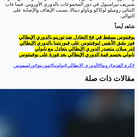
شيريف تيراسبول في دور المجموعات بالدوري الأوروبي. فيما غاب
الثنائي روميلو لوكاكو وباولو ديبالا، بسبب الإيقاف والإصابة على
التوالي.
شاهد أيضاً
يوفنتوس يسقط في فخ التعادل ضد تورينو بالدوري الإيطالي
فوز بشق الأنفس ليوفنتوس على فيورنتينا بالدوري الإيطالي
إنتر ميلان متصدر الدوري الإيطالي يتعادل مع نابولي
نابولي يحسم قمة الدوري الإيطالي بعد فوزة على يوفينتوس
#
كرة القدم
#
روما
#
الدوري الإيطالي
#
بولونيا
#
مورينو
#
وراسموس
مقالات ذات صلة