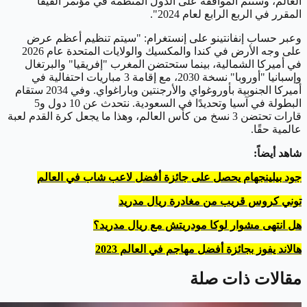
العالم، وستتم الموافقة على الدول المنظمة في مؤتمر الفيفا
المقرر في الربع الرابع لعام 2024".
وعبر حساب إنفانتينو على إنستغرام: "سيتم تنظيم أعظم عرض
على وجه الأرض في كندا والمكسيك والولايات المتحدة عام 2026
في أميركا الشمالية، بينما ستحتضن المغرب "إفريقيا" والبرتغال
وإسبانيا "أوروبا" نسخة 2030، مع إقامة 3 مباريات احتفالية في
أميركا الجنوبية بأوروغواي والأرجنتين وباراغواي. وفي 2034 ستقام
البطولة في آسيا وتحديدًا في السعودية. نتحدث عن 10 دول و5
قارات تحتضن 3 نسخ من كأس العالم، وهذا ما يجعل كرة القدم لعبة
عالمية حقًا.
شاهد أيضاً:
جود بيلينجهام يحصل على جائزة أفضل لاعب شاب في العالم
توني كروس قريب من مغادرة ريال مدريد
هل انتهى مشوار لوكا مودريتش مع ريال مدريد؟
هالاند يفوز بجائزة أفضل مهاجم في العالم 2023
مقالات ذات صلة