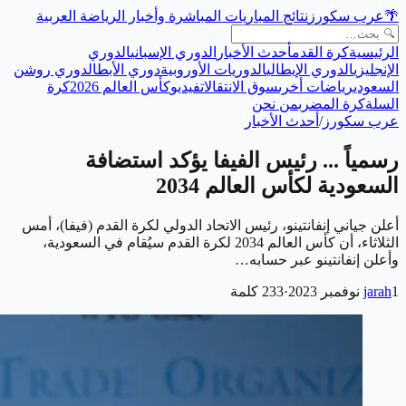
🌴
عرب سكورز
نتائج المباريات المباشرة وأخبار الرياضة العربية
الرئيسية
كرة القدم
أحدث الأخبار
الدوري الإسباني
الدوري
الإنجليزي
الدوري الإيطالي
الدوريات الأوروبية
دوري الأبطال
دوري روشن
السعودي
رياضات أخرى
سوق الانتقالات
فيديو
كأس العالم 2026
كرة
السلة
كرة المضرب
من نحن
عرب سكورز
/
أحدث الأخبار
رسمياً ... رئيس الفيفا يؤكد استضافة
السعودية لكأس العالم 2034
أعلن جياني إنفانتينو، رئيس الاتحاد الدولي لكرة القدم (فيفا)، أمس
الثلاثاء، أن كأس العالم 2034 لكرة القدم سيُقام في السعودية،
وأعلن إنفانتينو عبر حسابه…
1 نوفمبر 2023
jarah
·
233
كلمة