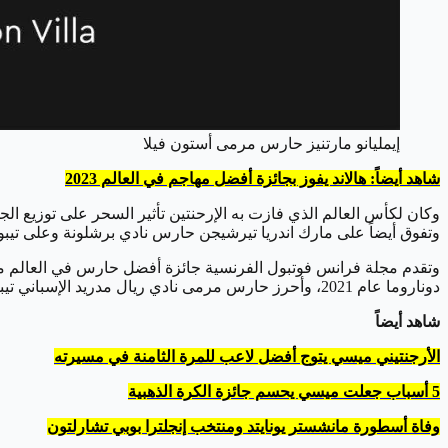
إيمليانو مارتنيز حارس مرمى أستون فيلا
شاهد أيضاً: هالاند يفوز بجائزة أفضل مهاجم في العالم 2023
وكان لكأس العالم الذي فازت به الإرحنتين تأثير السحر على توزيع ال
وتفوق أيضاً على مارك اندريا تيرشيجن حارس نادي برشلونة وعلى تيبو
دوناروما عام 2021، وأحرز حارس مرمى نادي ريال مدريد الإسباني تيبو كورتوا الجائزة العام الماضي عقب تتويجه التاريخي بثنائية دوري الأبطال وكأس الدوري الإسباني.
شاهد أيضاً
الأرجنتيني ميسي يتوج أفضل لاعب للمرة الثامنة في مسيرته
5 أسباب جعلت ميسي يحسم جائزة الكرة الذهبية
وفاة أسطورة مانشستر يونايتد ومنتخب إنجلترا بوبي تشارلتون