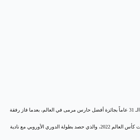
أعلنت مجلة فرانس فوتبول في حفل توزيع الجوائز عن فوز إيمليانو مارتينيز حارس مرمى أستون فيلا الإنجليزي والمنتخب الأرجنتيني صاحب الـ 31 عاماً بجائزة أفضل حارس مرمى في العالم، بعدما فاز رفقة
وتفوق إيمليانو مارتنيز حارس مرمى أستون فيلا، على حارس مرمى المنتخب المغربي ياسين بونو الذي حل رابعاً رفقة منتخب بلادة في نهائيات كأس العالم 2022، والذي حصد بطولة الدوري الأوروبي مع نادية