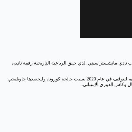
ب نادي مانشستر سيتي الذي حقق الرباعية التاريخية رفقة ناديه،
وتقدم مجلة فرانس فوتبول الفرنسية جائزة أفضل حارس في العالم منذ عام 2019، والذي فاز بها أليسون بيكر حارس نادي ليفربول لأول مرة، لتتوقف في عام 2020 بسبب جائحة كورونا، وليحصدها جاونليجي