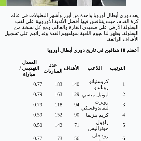
يعد دوري أبطال أوروبا واحدة من أبرز وأشهر البطولات في عالم
كرة القدم، حيث يتنافس فيها أفضل الأندية الأوروبية على لقب
البطولة الأرقى على صعيدي القارة والعالم. ومع كل نسخة من
البطولة، يظهر لنا نجوم اللعبة بمواهبهم الفذة وقدراتهم على تسجيل
الأهداف الرائعة.
أعظم 10 هدافين في تاريخ دوري أبطال أوروبا
المعدل
عدد
الترتيب
اللاعب
الأهداف
التهديفي /
المباريات
مباراة
كريستيانو
0.77
183
140
1
رونالدو
0.79
163
129
2
ليونيل ميسي
روبرت
0.79
118
94
3
ليفاندوفسكي
0.59
152
90
4
كريم بنزيما
راؤول
0.50
142
71
5
جونزاليس
رود فان
0.77
73
56
6