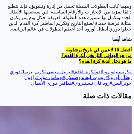
ومهما كانت البطولات المقبلة تحمل من إثارة وتشويق، فإننا نتطلع
دائمًا لمزيد من الإنجازات والأرقام القياسية التي ستحققها الأبطال
الجدد وتكمل بها مسيرة هذه البطولة العريقة. فكل يوم يمر يكون
بمثابة فرصة جديدة لصنع التاريخ وتكريم أساطير كرة القدم الذين
جعلوا دوري أبطال أوروبا أحد أعظم البطولات في عالم الرياضة.
شاهد أيضا
أفضل 10 لاعبين في تاريخ برشلونة
من هو الهدافي التاريخي لكرة القدم؟
ما هو دخل أندية كرة القدم؟
#
كريستيانو رونالدو
#
كرة القدم
#
ليونيل ميسي
#
كريم بنزيما
#
دوري
أبطال أوروبا
#
روبرت ليفاندوفسكي
#
توماس مولر
#
راؤول
جونزاليس
#
رود فان نيستلروي
#
هدافين دوري الأبطال
مقالات ذات صلة