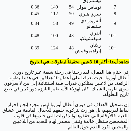
نيستلروي
0.36
149
54
7
توماس مولر
0.45
112
50
8
تييري هنري
ألفريدو دي
0.84
58
49
9
ستيفانو
أندري
0.48
100
48
=10
شيفتشينكو
زلاتان
0.39
124
48
=10
إبراهيموفيتش
شاهد أيضا: أكثر 10 لاعبين تحقيقاً لبطولات في التاريخ
في ختام هذا المقال، لقد رحلنا في رحلة شيقة عبر تاريخ دوري
أبطال أوروبا، حيث تعرفنا على أعظم 10 هدافين في هذه البطولة
الرائعة. من لاعبين يمتلكون قدرات فنية استثنائية إلى من لا يعرفون
سوى طريق الشباك، كان لهؤلاء الأساطير البارزة دور كبير في صنع
تاريخ البطولة.
إن تسجيل الأهداف في دوري أبطال أوروبا ليس مجرد إنجاز إحراز
نقاط لفريقهم، بل هو إرث يتركونه خلفهم للأجيال القادمة من عشاق
اللعبة. فالأرقام التي حققوها والذكريات التي خلدوها في قلوب
المشجعين ستظل خالدة وتبقى مصدر إلهام للعديد من اللاعبين
والمحبين لكرة القدم حول العالم.