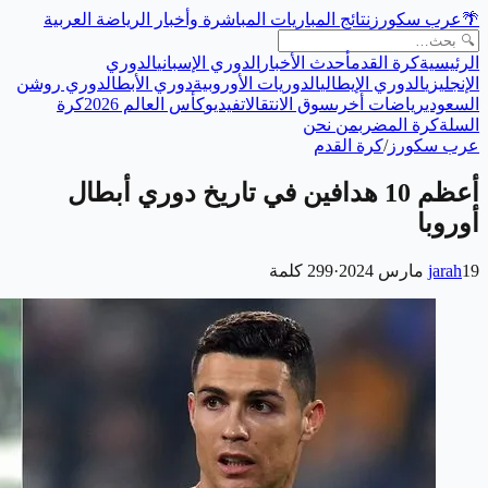
🌴
عرب سكورز
نتائج المباريات المباشرة وأخبار الرياضة العربية
الرئيسية
كرة القدم
أحدث الأخبار
الدوري الإسباني
الدوري
الإنجليزي
الدوري الإيطالي
الدوريات الأوروبية
دوري الأبطال
دوري روشن
السعودي
رياضات أخرى
سوق الانتقالات
فيديو
كأس العالم 2026
كرة
السلة
كرة المضرب
من نحن
عرب سكورز
/
كرة القدم
أعظم 10 هدافين في تاريخ دوري أبطال
أوروبا
19 مارس 2024
jarah
·
299
كلمة