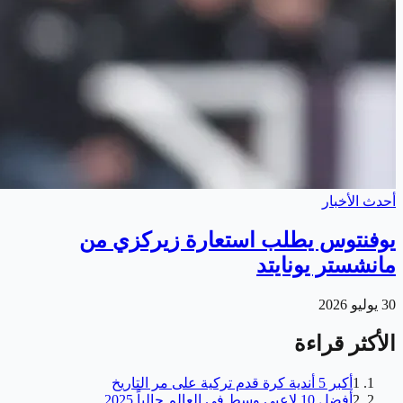
أحدث الأخبار
يوفنتوس يطلب استعارة زيركزي من
مانشستر يونايتد
30 يوليو 2026
الأكثر قراءة
1
أكبر 5 أندية كرة قدم تركية على مر التاريخ
2
أفضل 10 لاعبي وسط في العالم حالياً 2025