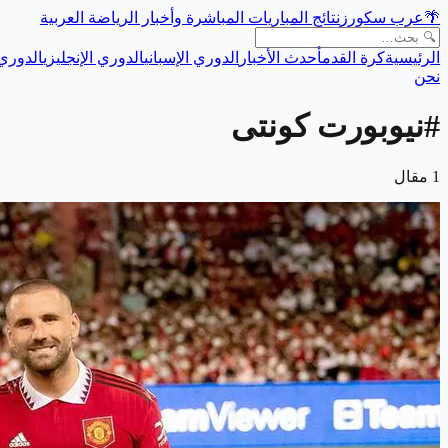
🌴
عرب سكورز
نتائج المباريات المباشرة وأخبار الرياضة العربية
الرئيسية
كرة القدم
أحدث الأخبار
الدوري الإسباني
الدوري الإنجليزي
الدوري 
نحن
#
نيوبورت كونتى
1
مقال