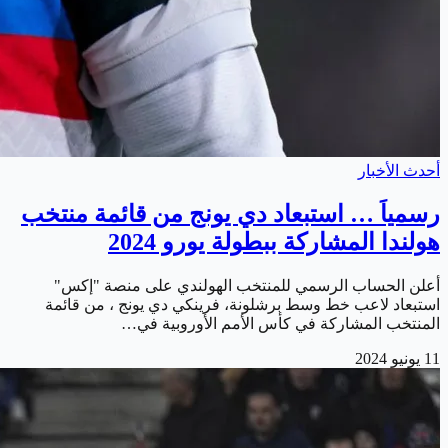
أحدث الأخبار
رسمياَ … استبعاد دي يونج من قائمة منتخب
هولندا المشاركة ببطولة يورو 2024
أعلن الحساب الرسمي للمنتخب الهولندي على منصة "إكس"
استبعاد لاعب خط وسط برشلونة، فرينكي دي يونج ، من قائمة
المنتخب المشاركة في كأس الأمم الأوروبية في…
11 يونيو 2024