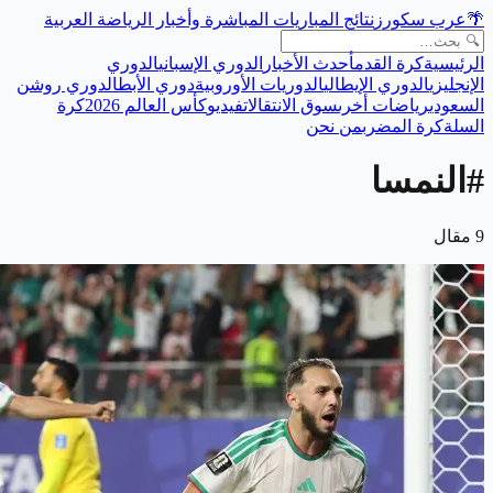
🌴
عرب سكورز
نتائج المباريات المباشرة وأخبار الرياضة العربية
الرئيسية
كرة القدم
أحدث الأخبار
الدوري الإسباني
الدوري
الإنجليزي
الدوري الإيطالي
الدوريات الأوروبية
دوري الأبطال
دوري روشن
السعودي
رياضات أخرى
سوق الانتقالات
فيديو
كأس العالم 2026
كرة
السلة
كرة المضرب
من نحن
#
النمسا
9
مقال