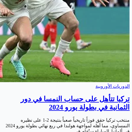
الدوريات الأوروبية
تركيا تتأهل على حساب النمسا في دور
الثمانية في بطولة يورو 2024
منتخب تركيا حقق فوزاً تاريخياً صعباً بنتيجة 2-1 على نظيره
النمساوي، مما أهله لمواجهة هولندا في ربع نهائي بطولة يورو 2024
في ألمانيا. المباراة ستُقام في…