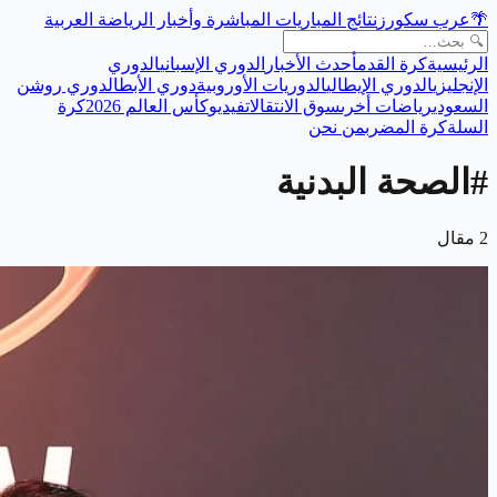
🌴
عرب سكورز
نتائج المباريات المباشرة وأخبار الرياضة العربية
الرئيسية
كرة القدم
أحدث الأخبار
الدوري الإسباني
الدوري
الإنجليزي
الدوري الإيطالي
الدوريات الأوروبية
دوري الأبطال
دوري روشن
السعودي
رياضات أخرى
سوق الانتقالات
فيديو
كأس العالم 2026
كرة
السلة
كرة المضرب
من نحن
#
الصحة البدنية
2
مقال