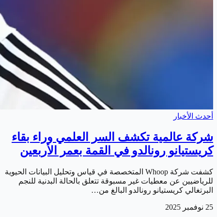
أحدث الأخبار
شركة عالمية تكشف السر العلمي وراء بقاء
كريستيانو رونالدو في القمة بعمر الأربعين
كشفت شركة Whoop المتخصصة في قياس وتحليل البيانات الحيوية
للرياضيين عن معطيات غير مسبوقة تتعلق بالحالة البدنية للنجم
البرتغالي كريستيانو رونالدو البالغ من…
25 نوفمبر 2025