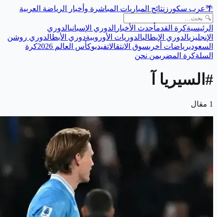
🌴
عرب سكورز
نتائج المباريات المباشرة وأخبار الرياضة العربية
الرئيسية
كرة القدم
أحدث الأخبار
الدوري الإسباني
الدوري
الإنجليزي
الدوري الإيطالي
الدوريات الأوروبية
دوري الأبطال
دوري روشن
السعودي
رياضات أخرى
سوق الانتقالات
فيديو
كأس العالم 2026
كرة
السلة
كرة المضرب
من نحن
#
السيريا آ
1
مقال