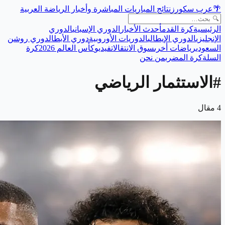
🌴
عرب سكورز
نتائج المباريات المباشرة وأخبار الرياضة العربية
الرئيسية
كرة القدم
أحدث الأخبار
الدوري الإسباني
الدوري
الإنجليزي
الدوري الإيطالي
الدوريات الأوروبية
دوري الأبطال
دوري روشن
السعودي
رياضات أخرى
سوق الانتقالات
فيديو
كأس العالم 2026
كرة
السلة
كرة المضرب
من نحن
#
الاستثمار الرياضي
4
مقال