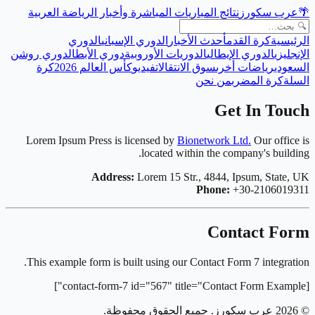
🌴
عرب سكورز
نتائج المباريات المباشرة وأخبار الرياضة العربية
الرئيسية
كرة القدم
أحدث الأخبار
الدوري الإسباني
الدوري
الإنجليزي
الدوري الإيطالي
الدوريات الأوروبية
دوري الأبطال
دوري روشن
السعودي
رياضات أخرى
سوق الانتقالات
فيديو
كأس العالم 2026
كرة
السلة
كرة المضرب
من نحن
Get In Touch
Lorem Ipsum Press is licensed by
Bionetwork Ltd.
Our office is
located within the company's building.
Address:
Lorem 15 Str., 4844, Ipsum, State, UK
Phone:
+30-2106019311
Contact Form
This example form is built using our Contact Form 7 integration.
[contact-form-7 id="567" title="Contact Form Example"]
©
2026
عرب سكورز
. جميع الحقوق محفوظة.