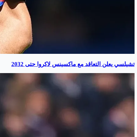
تشيلسي يعلن التعاقد مع ماكسينس لاكروا حتى 2032