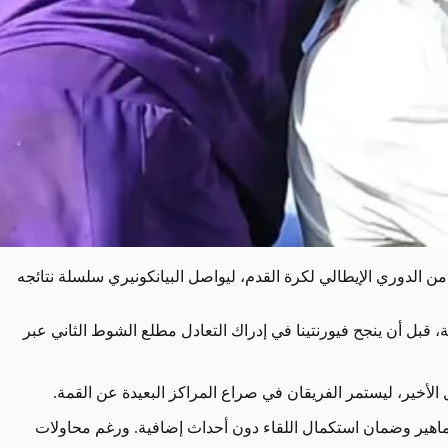
 مضيفه فيورنتينا بنتيجة 1-1 في المباراة التي جمعت الفريقين مساء السبت على ملعب أرتيميو فرانكي ضمن الجولة الـ12 من الدوري الإيطالي لكرة القدم، ليواصل البيانكونيري سلسلة نتائجه
بل أن ينجح فيورنتينا في إدراك التعادل مطلع الشوط الثاني عبر
جماهير وضمان استكمال اللقاء دون أحداث إضافية. ورغم محاولات