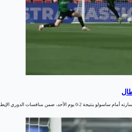
طال
سات الدوري الإيطالي لكرة القدم. في مباراة…