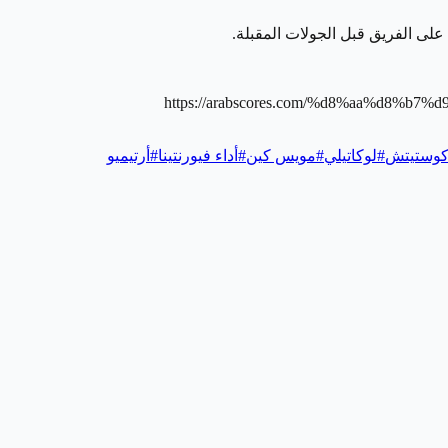
 على الفريق قبل الجولات المقبلة.
https://arabscores.com/%d8%aa%d8
وستيتش
#
لوكاتيلي
#
مويس كين
#
أداء فيورنتينا
#
أرتيميو