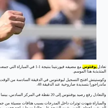
تعادل
يوفنتوس
المتذبذبة هذا الموسم.
وكوستيتش افتتح التسجيل ليوفنتوس في الدقيقة السادسة من الوقت ال
ماندراجورا بتسديدة صاروخية عند الدقيقة 48.
والتعادل رفع رصيد يوفنتوس إلى 20 نقطة في المركز السادس، بينما اكتفى فيورنتينا بنقطة واحدة رفع بها رصيده إلى 6 نقاط في المركز قبل الأخير، ليستمر الفريقان في صراع المراكز البعيدة عن القمة.
والمباراة شهدت توترات داخل المدرجات بسبب هتافات مسيئة من جماهير
الفريقين لخطف الفوز، بقيت النتيجة على حالها وسط تراجع هجومي