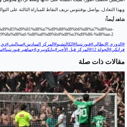
وبهذا التعادل، يواصل يوفنتوس نزيف النقاط للمباراة الثالثة على التو
شاهد أيضاً:
89-%d9%85%d9%81%d8%a7%d9%88%d8%b6%d8%a7%d8%aa-
%8a%d8%af-%d8%a8%d8%b4%d8%a3%d9%86-%d8%aa-2/
#
الدوري الإيطالي
#
فيورنتينا
#
الكالتشيو
#
المركز السادس
#
سباليتي
#
دي 
فرانكي
#
الجولة 12
#
المركز قبل الأخير
#
بيانكونيري
#
جماهير فيورنتينا
#
سل
مقالات ذات صلة