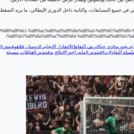
الي في جميع المسابقات، والثانية داخل الدوري الإيطالي، ما يزيد الضغط
%b7%d9%88%d8%b1-%d8%ac%d8%af%d9%8a%d8%af-%d9%81%d9%
%d8%b1%d9%8a%d8%a7%d9%84-%d9%85%d8%af%d8%b1%d9
جريجوريو
#
دي خيا
#
نزيف النقاط
#
التعادل الإيجابي
#
دوسان فلاهوفيتش
#
ك
سلة التعادلات
#
فنتوس
#
ماندراجورا
#
نتائج يوفنتوس
#
هتافات مسيئة