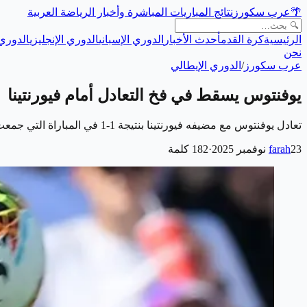
🌴
عرب سكورز
نتائج المباريات المباشرة وأخبار الرياضة العربية
الرئيسية
كرة القدم
أحدث الأخبار
الدوري الإسباني
الدوري الإنجليزي
الدوري 
نحن
عرب سكورز
/
الدوري الإيطالي
يوفنتوس يسقط في فخ التعادل أمام فيورنتينا
تعادل يوفنتوس مع مضيفه فيورنتينا بنتيجة 1-1 في المباراة التي جمعت الفريقين مساء السبت على ملعب أرتيميو فرانكي ضمن الجولة الـ12 من الدوري الإيطالي لكرة…
23 نوفمبر 2025
farah
·
182
كلمة