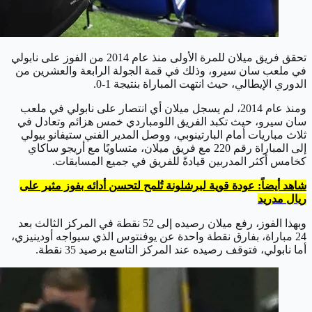
تحقق فريق ميلان للمرة الأولى منذ عام 2014 من الفوز على نابولي
في ملعب سان سيرو، وذلك في قمة الجولة الرابعة والعشرين من
الدوري الإيطالي، حيث انتهت المباراة بنتيجة 1-0.
ومنذ عام 2014، لم يسجل ميلان أي انتصار على نابولي في ملعب
سان سيرو، حيث تكبد الفريق اللومباردي خمس هزائم وتعادل في
ثلاث مباريات أمام البارتينوبي، ووصل المدير الفني ستيفانو بيولي
إلى المباراة رقم 220 مع فريق ميلان، متساويًا مع أريجو ساكاي
كخامس أكثر المدربين قيادةً للفريق في جميع المسابقات.
شاهد أيضاً: عودة قوية لبرشلونة تُلمح لتحسن أدائه بفوز مثير على
ريال مدريد
وبهذا الفوز، رفع ميلان رصيده إلى 52 نقطة في المركز الثالث بعد
24 مباراة، بفارق نقطة واحدة عن يوفنتوس الذي سيواجه أودينيزي،
أما نابولي، فتوقف رصيده عند المركز التاسع برصيد 35 نقطة.