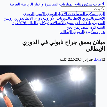
🌴
عرب سكورز
نتائج المباريات المباشرة وأخبار الرياضة العربية
الرئيسية
كرة القدم
أحدث الأخبار
الدوري الإسباني
الدوري
الإنجليزي
الدوري الإيطالي
الدوريات الأوروبية
دوري الأبطال
دوري روشن
السعودي
رياضات أخرى
سوق الانتقالات
فيديو
كأس العالم 2026
كرة
السلة
كرة المضرب
من نحن
عرب سكورز
/
الدوري الإيطالي
ميلان يعمق جراح نابولي في الدوري
الإيطالي
12 فبراير 2024
doha
·
222
كلمة