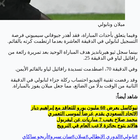
ميلان ونابولي
وفيما يتعلق بأحداث المباراة، فقد أهدر جيوفاني سيميوني فرصة
التسجيل لنابولي في الدقيقة العاشرة بعدما ارتطمت كرته بالقائم.
بينما سجل ثيو هيرنانديز هدف المباراة الوحيد بعد تمريرة رائعة من
رافائيل لياو في الدقيقة 25.
وفي الدقيقة 70، اصطدمت تسديدة رافائيل لياو بالقائم الأيمن.
وقد رفضت تقنية الفيديو احتساب ركلة جزاء لنابولي في الدقيقة
الثانية من الوقت بدلًا من الضائع، مما جعل ميلان يفوز بالمباراة.
شاهد أيضاً:
نيوكاسل يعرض 60 مليون يورو للتعاقد مع إبراهيم دياز
الاتحاد السعودي يقدم عرضاً لموسى التعمري
محمد صلاح يغيب 7 مباريات عن ليفربول
هالاند يتوج بجائزة لاعب العام في النرويج
#
نابولي
#
الدوري الإيطالي
#
ميلان
#
سان سيرو
#
أريجو ساكاي