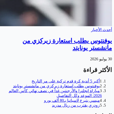
أحدث الأخبار
يوفنتوس يطلب استعارة زيركزي من
مانشستر يونايتد
30 يوليو 2026
الأكثر قراءة
1
أكبر 5 أندية كرة قدم تركية على مر التاريخ
2
يوفنتوس يطلب استعارة زيركزي من مانشستر يونايتد
3
مباراة إنجلترا والأرجنتين غداً في نصف نهائي كأس العالم
2026: الموعد وكل التفاصيل
4
ميسي يتبرع لإسبانيا بـ80 ألف يورو
5
رودري يقترب من ريال مدريد