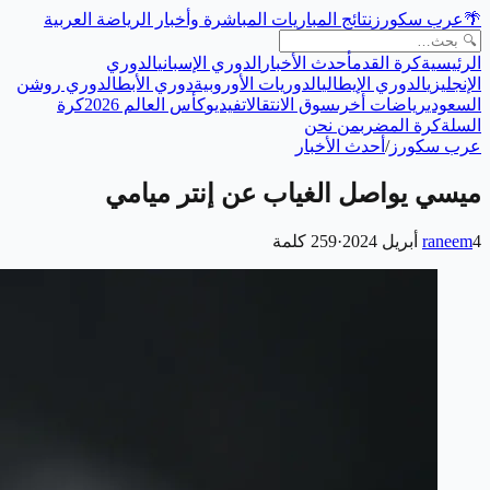
🌴
عرب سكورز
نتائج المباريات المباشرة وأخبار الرياضة العربية
الرئيسية
كرة القدم
أحدث الأخبار
الدوري الإسباني
الدوري
الإنجليزي
الدوري الإيطالي
الدوريات الأوروبية
دوري الأبطال
دوري روشن
السعودي
رياضات أخرى
سوق الانتقالات
فيديو
كأس العالم 2026
كرة
السلة
كرة المضرب
من نحن
عرب سكورز
/
أحدث الأخبار
ميسي يواصل الغياب عن إنتر ميامي
4 أبريل 2024
raneem
·
259
كلمة