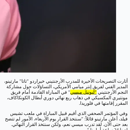
أثارت التصريحات الأخيرة للمدرب الأرجنتيني خيراردو "تاتا" مارتينو،
المدير الفني لفريق إنتر ميامي الأمريكي، التساؤلات حول مشاركة
النجم الأرجنتيني
"ليونيل ميسي
" في المباراة القادمة أمام فريق
مونتيري المكسيكي في ذهاب ربع نهائي دوري أبطال الكونكاكاف،
المقرر إقامتها في فلوريدا.
وفي المؤتمر الصحفي الذي أقيم قبيل المباراة في ملعب تشيس
فيلد، أعلن مارتينو قائلاً: "سنتخذ القرار يوم الأربعاء، الأمور لم تتضح
بعد حتى الآن. لقد تدرب ميسي نعم، ولكن سنتخذ القرار النهائي.
لدينا 24 ساعة أمامنا."