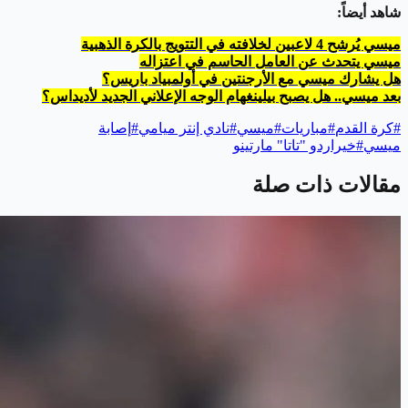
شاهد أيضاً:
ميسي يُرشح 4 لاعبين لخلافته في التتويج بالكرة الذهبية
ميسي يتحدث عن العامل الحاسم في اعتزاله
هل يشارك ميسي مع الأرجنتين في أولمبياد باريس؟
بعد ميسي.. هل يصبح بيلينغهام الوجه الإعلاني الجديد لأديداس؟
#
كرة القدم
#
مباريات
#
ميسي
#
نادي إنتر ميامي
#
إصابة
ميسي
#
خيراردو "تاتا" مارتينو
مقالات ذات صلة