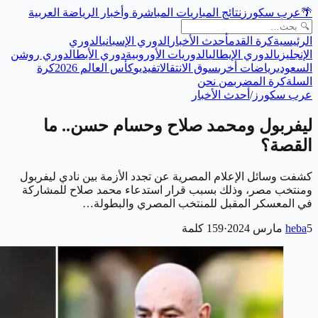
🌴
عرب سكورز
نتائج المباريات المباشرة وأخبار الرياضة العربية
الرئيسية
كرة القدم
أحدث الأخبار
الدوري الإسباني
الدوري
الإنجليزي
الدوري الإيطالي
الدوريات الأوروبية
دوري الأبطال
دوري روشن
السعودي
رياضات أخرى
سوق الانتقالات
فيديو
كأس العالم 2026
كرة
السلة
كرة المضرب
من نحن
عرب سكورز
/
أحدث الأخبار
ليفربول ومحمد صلاح وحسام حسن.. ما
القصة؟
كشفت وسائل الإعلام المصرية عن تجدد الأزمة بين نادي ليفربول
ومنتخب مصر، وذلك بسبب قرار استدعاء محمد صلاح للمشاركة
في المعسكر المقبل للمنتخب المصري والبطولة…
5 مارس 2024
heba
·
159
كلمة