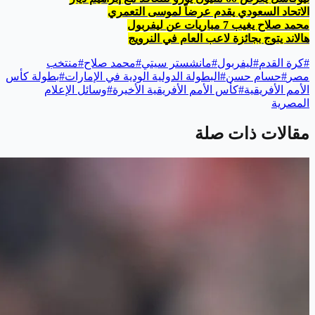
الاتحاد السعودي يقدم عرضاً لموسى التعمري
محمد صلاح يغيب 7 مباريات عن ليفربول
هالاند يتوج بجائزة لاعب العام في النرويج
#
كرة القدم
#
ليفربول
#
مانشستر سيتي
#
محمد صلاح
#
منتخب
مصر
#
حسام حسن
#
البطولة الدولية الودية في الإمارات
#
بطولة كأس
الأمم الأفريقية
#
كأس الأمم الأفريقية الأخيرة
#
وسائل الإعلام
المصرية
مقالات ذات صلة