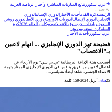
🌴
عرب سكورز
نتائج المباريات المباشرة وأخبار الرياضة العربية
الرئيسية
كرة القدم
أحدث الأخبار
الدوري الإسباني
الدوري
الإنجليزي
الدوري الإيطالي
الدوريات الأوروبية
دوري الأبطال
دوري روشن
السعودي
رياضات أخرى
سوق الانتقالات
فيديو
كأس العالم 2026
كرة
السلة
كرة المضرب
من نحن
عرب سكورز
/
أحدث الأخبار
فضيحة تهز الدوري الإنجليزي ... اتهام لاعبين
بـ"الاغتصاب"
أفصحت هيئة الإذاعة البريطانية "بي.بي.سي" يوم الأربعاء عن
اعتقال لاعبين من فريق ينافس في الدوري الإنجليزي الممتاز بتهمة
الاعتداء الجنسي. شاهد أيضاً: تشيلسي…
25 أبريل 2024
heba
·
159
كلمة