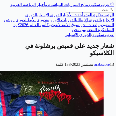
🌴
عرب سكورز
نتائج المباريات المباشرة وأخبار الرياضة العربية
الرئيسية
كرة القدم
أحدث الأخبار
الدوري الإسباني
الدوري
الإنجليزي
الدوري الإيطالي
الدوريات الأوروبية
دوري الأبطال
دوري روشن
السعودي
رياضات أخرى
سوق الانتقالات
فيديو
كأس العالم 2026
كرة
السلة
كرة المضرب
من نحن
عرب سكورز
/
الدوري الإسباني
شعار جديد على قميص برشلونة في
الكلاسيكو
13 سبتمبر 2023
arabscore
·
138
كلمة