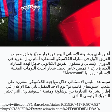
أعلن نادي برشلونة الإسباني اليوم عن قرار مميّز يتعلق بقميص
الفريق الأول في مباراة الكلاسيكو المنتظرة أمام ريال مدريد في
الدوري الإسباني و سيكون الفريق الكتالوني جاهزًا لهذه المباراة
الكبيرة بارتداء قميص خاص يحمل شعار أحدث ألبومات المغنية
الإسبانية روزاليا "Motomami".
سيتم هذا اللبس الاستثنائي خلال مواجهة الكلاسيكو المقررة على
ملعب "سبوتيفاي كامب نو" يوم الأحد المقبل. يأتي هذا الإعلان في
إطار الشراكة التجارية بين برشلونة ومنصة "سبوتيفاي"، التي تعتبر
الشريك الرئيسي للنادي.
https://twitter.com/FCBarcelona/status/1635926741716807682?
_url=https%3A%2F%2Fwww.winwin.com%2FD983D8B1D8A9-