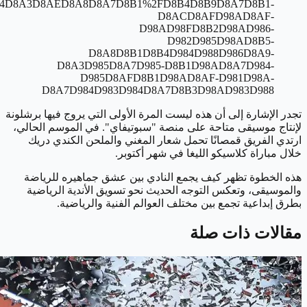
84D8A3D8AED8A8D8A7D8B1%2FD8B4D8B9D8A7D8B1-
D8ACD8AFD98AD8AF-
D98AD98FD8B2D98AD986-
D982D985D98AD8B5-
D8A8D8B1D8B4D984D988D986D8A9-
D8A3D985D8A7D985-D8B1D98AD8A7D984-
D985D8AFD8B1D98AD8AF-D981D98A-
D8A7D984D983D984D8A7D8B3D98AD983D988
تجدر الإشارة إلى أن هذه ليست المرة الأولى التي يروج فيها برشلونة
لإنتاج موسيقى متاحة على منصة "سبوتيفاي". في الموسم الحالي،
ارتدي الفريق قمصانًا تحمل شعار المغني والملحن الكندي دريك
خلال مباراة كلاسيكو الليغا في شهر أكتوبر.
هذه الخطوة تظهر كيف يجمع النادي بين عشق جماهيره للرياضة
والموسيقى، وتعكس التوجه الحديث نحو تسويق الأندية الرياضية
بطرق إبداعية تجمع بين مختلف العوالم الفنية والرياضية.
مقالات ذات صلة