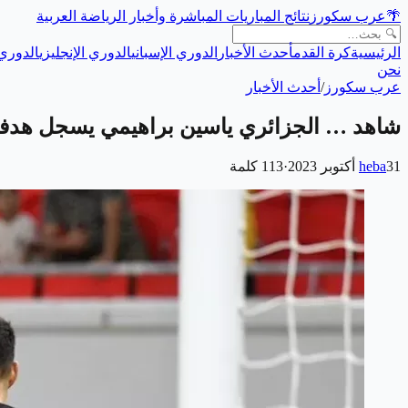
🌴
عرب سكورز
نتائج المباريات المباشرة وأخبار الرياضة العربية
الرئيسية
كرة القدم
أحدث الأخبار
الدوري الإسباني
الدوري الإنجليزي
الدوري 
نحن
عرب سكورز
/
أحدث الأخبار
شاهد … الجزائري ياسين براهيمي يسجل هدفا
31 أكتوبر 2023
heba
·
113
كلمة