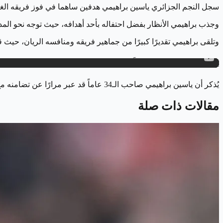
سجل النجم الجزائري ياسين براهيمي هدفين ساهما في فوز فريقه الغرافة على الريان بنتيجة 4-3 في اللقاء الذي
وجذب براهيمي الأنظار بفضل احتفاله بأحد أهدافه، حيث توجه نحو ا
وتلقى براهيمي تقديرًا كبيرًا من جماهير فريقه ومنافسه الريان، حيث ق
ياسين براهيمي يسجل هدفاً ويحتفل بعلم فلسطين
يُذكر أن ياسين براهيمي صاحب الـ34 عاماً قد عبر مرارًا عن تضامنه مع أهالي غزة عبر حساباته الشخصية على مواقع التواصل الأجتماعي.
مقالات ذات صلة