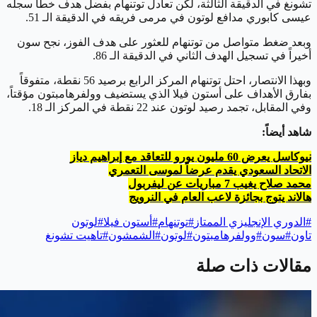
تشونغ في الدقيقة الثالثة، لكن تعادل توتنهام بفضل هدف خطأ سجله
عيسى كابوري مدافع لوتون في مرمى فريقه في الدقيقة الـ 51.
وبعد ضغط متواصل من توتنهام للعثور على هدف الفوز، نجح سون
أخيراً في تسجيل الهدف الثاني في الدقيقة الـ 86.
وبهذا الانتصار، احتل توتنهام المركز الرابع برصيد 56 نقطة، متفوقاً
بفارق الأهداف على أستون فيلا الذي يستضيف وولفرهامبتون مؤقتاً،
وفي المقابل، تجمد رصيد لوتون عند 22 نقطة في المركز الـ 18.
شاهد أيضاً:
نيوكاسل يعرض 60 مليون يورو للتعاقد مع إبراهيم دياز
الاتحاد السعودي يقدم عرضاً لموسى التعمري
محمد صلاح يغيب 7 مباريات عن ليفربول
هالاند يتوج بجائزة لاعب العام في النرويج
#
الدوري الإنجليزي الممتاز
#
توتنهام
#
أستون فيلا
#
لوتون
تاون
#
سون
#
وولفرهامبتون
#
لوتون
#
الشمشون
#
تاهيت تشونغ
مقالات ذات صلة