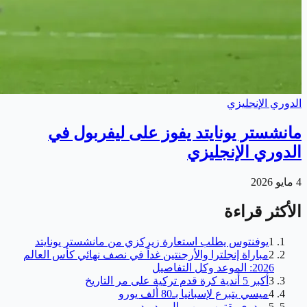
الدوري الإنجليزي
مانشستر يونايتد يفوز على ليفربول في
الدوري الإنجليزي
4 مايو 2026
الأكثر قراءة
1
يوفنتوس يطلب استعارة زيركزي من مانشستر يونايتد
2
مباراة إنجلترا والأرجنتين غداً في نصف نهائي كأس العالم
2026: الموعد وكل التفاصيل
3
أكبر 5 أندية كرة قدم تركية على مر التاريخ
4
ميسي يتبرع لإسبانيا بـ80 ألف يورو
5
رودري يقترب من ريال مدريد