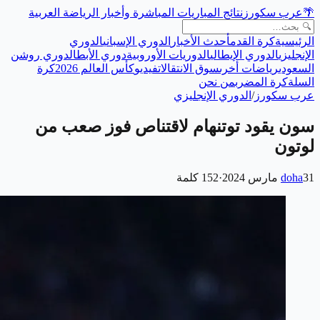
🌴
عرب سكورز
نتائج المباريات المباشرة وأخبار الرياضة العربية
الرئيسية
كرة القدم
أحدث الأخبار
الدوري الإسباني
الدوري
الإنجليزي
الدوري الإيطالي
الدوريات الأوروبية
دوري الأبطال
دوري روشن
السعودي
رياضات أخرى
سوق الانتقالات
فيديو
كأس العالم 2026
كرة
السلة
كرة المضرب
من نحن
عرب سكورز
/
الدوري الإنجليزي
سون يقود توتنهام لاقتناص فوز صعب من
لوتون
31 مارس 2024
doha
·
152
كلمة