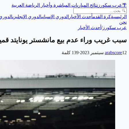
🌴
عرب سكورز
نتائج المباريات المباشرة وأخبار الرياضة العربية
الرئيسية
كرة القدم
أحدث الأخبار
الدوري الإسباني
الدوري الإنجليزي
الدوري 
نحن
عرب سكورز
/
أحدث الأخبار
سبب غريب وراء عدم بيع مانشستر يونايتد قمي
12 سبتمبر 2023
arabscore
·
139
كلمة