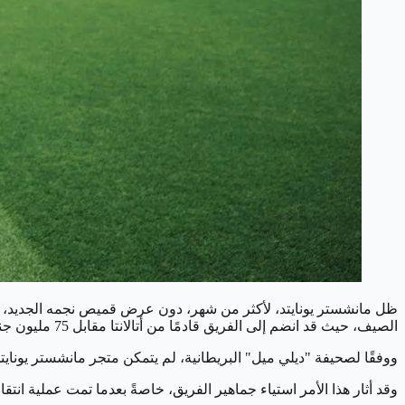
ظل مانشستر يونايتد، لأكثر من شهر، دون عرض قميص نجمه الجديد، را
الصيف، حيث قد انضم إلى الفريق قادمًا من أتالانتا مقابل 75 مليون جنيه إسترليني.
ووفقًا لصحيفة "ديلي ميل" البريطانية، لم يتمكن متجر مانشستر يونايتد من بيع
وقد أثار هذا الأمر استياء جماهير الفريق، خاصةً بعدما تمت عملية انت