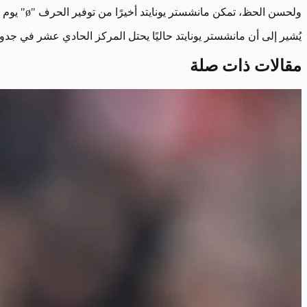
ولحسن الحظ، تمكن مانشستر يونايتد أخيرًا من توفير الحرف "ø" يوم الخميس الماضي، مما سمح ببدء بيع قمصان راسموس هويلوند في المتجر الرسمي يوم الجمعة.
يُشير إلى أن مانشستر يونايتد حاليًا يحتل المركز الحادي عشر في جدول ترتيب الدوري ا
مقالات ذات صلة