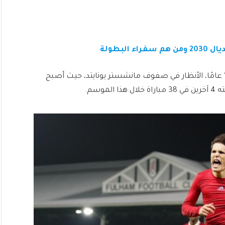
البطولة
وقد لفتَ النجم الصاعد غارناتشو، البالغ من العمر 19 عامًا، الأنظار في صفوف مانشستر يونايتد، حيث أصبح