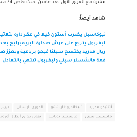
مميزة مع الفريق الأول بعد عامين، حيث خاض 74 مباراة وسجل أكثر من 20 هدفًا في مسيرته الاحترافية.
شاهد أيضاً:
نيوكاسيل يضرب أستون فيلا في عقر داره بثلاثية
ليفربول يتربع على عرش صدارة البريميرليج بعد
ريال مدريد يكتسح سيلتا فيجو برباعية ويعزز صد
قمة مانشستر سيتي وليفربول تنتهي بالتعادل
أتلتيكو مدريد
أليخاندرو غارناتشو
الدوري الإسباني
بيريز
مانشستر سيتي
مانشستر يونايتد
نهائي دوري أبطال أوروبا