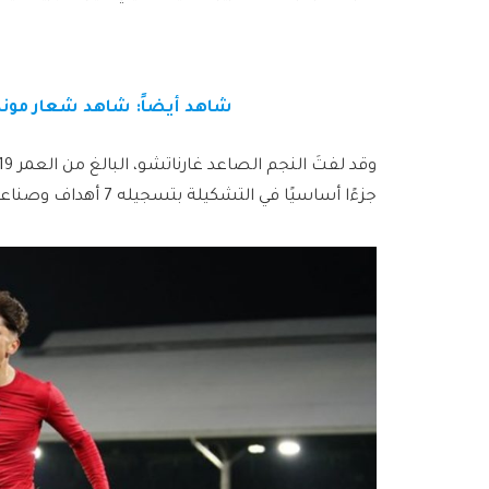
شاهد أيضاً: شاهد شعار مونديال 2030 ومن هم سفراء 
جزءًا أساسيًا في التشكيلة بتسجيله 7 أهداف وصناعته 4 آخرين في 38 مباراة خلال هذا الموسم.