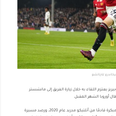
ليخاندرو غارناتشو
وبيريز يعتزم اللقاء به خلال زيارة الفريق إلى مانشستر
ل أوروبا الشهر المقبل.
يذكر أن غارناتشو انضم إلى مانشستر يونايتد في سن مبكرة قادمًا من أتلتيكو مدريد عام 2020، ورصد مسيرة