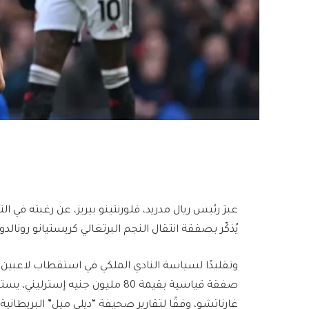
عبرَ رئيس ريال مدريد، فلورنتينو بيريز، عن رغبته في
يُذكّر بصفقة انتقال النجم البرتغالي كريستيانو رونالدو عام 
وتقليدًا لسياسة النادي الملكي في استقطاب لاعبين م
صفقة قياسية بقيمة 80 مليون جنيه إ
غارناتشو، وفقًا لتقارير صحيفة “ديلي ميل” البريطانية.