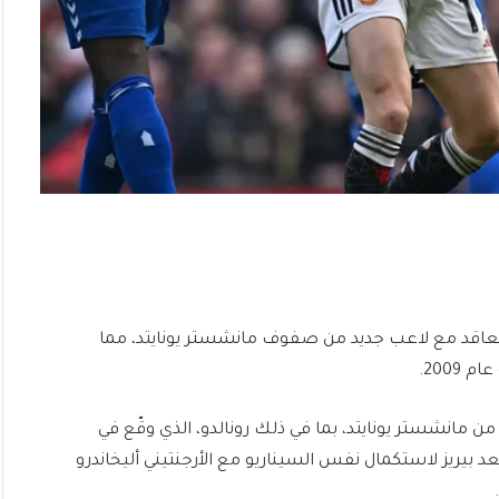
 التعاقد مع لاعب جديد من صفوف مانشستر يونايتد، مما
2009.
ن مانشستر يونايتد، بما في ذلك رونالدو، الذي وقّع في
سترليني، يستعد بيريز لاستكمال نفس السيناريو مع الأرجنتيني أليخاندرو