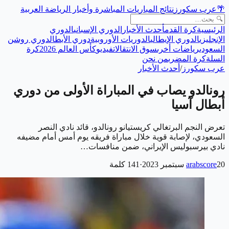
🌴
عرب سكورز
نتائج المباريات المباشرة وأخبار الرياضة العربية
الرئيسية
كرة القدم
أحدث الأخبار
الدوري الإسباني
الدوري
الإنجليزي
الدوري الإيطالي
الدوريات الأوروبية
دوري الأبطال
دوري روشن
السعودي
رياضات أخرى
سوق الانتقالات
فيديو
كأس العالم 2026
كرة
السلة
كرة المضرب
من نحن
عرب سكورز
/
أحدث الأخبار
رونالدو يصاب في المباراة الأولى من دوري
أبطال آسيا
تعرض النجم البرتغالي كريستيانو رونالدو، قائد نادي النصر
السعودي، لإصابة قوية خلال مباراة فريقه يوم أمس أمام مضيفه
نادي بيرسبوليس الإيراني، ضمن منافسات…
20 سبتمبر 2023
arabscore
·
141
كلمة