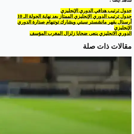
شاهد أيضًا :
جدول ترتيب هدافي الدوري الإنجليزي
جدول ترتيب الدوري الإنجليزي الممتاز بعد نهاية الجولة الـ 10
أرسنال يقهر مانشستر سيتي ويشارك توتنهام صدارة الدوري
الإنجليزي
الدوري الانجليزي ينعى ضحايا زلزال المغرب المؤسف
مقالات ذات صلة