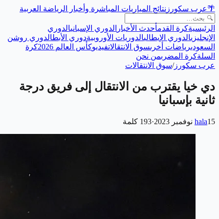
🌴
عرب سكورز
نتائج المباريات المباشرة وأخبار الرياضة العربية
الرئيسية
كرة القدم
أحدث الأخبار
الدوري الإسباني
الدوري
الإنجليزي
الدوري الإيطالي
الدوريات الأوروبية
دوري الأبطال
دوري روشن
السعودي
رياضات أخرى
سوق الانتقالات
فيديو
كأس العالم 2026
كرة
السلة
كرة المضرب
من نحن
عرب سكورز
/
سوق الانتقالات
دي خيا يقترب من الانتقال إلى فريق درجة
ثانية بإسبانيا
15 نوفمبر 2023
hala
·
193
كلمة