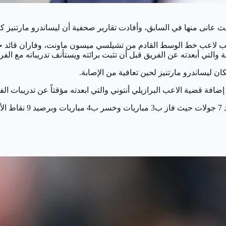
عانى منها في السابق، وأفادت تقارير صحفية أن ليساندرو مارتنيز ك
يب لاعب خط الوسط القادم من تشيلسي ميسون ماونت، وفاران قائد خط 
 والتي أبعدته عن الفريق قبل أن تثبت برائته ويستأنف تدريباته مع الفر
ن ليساندرو مارتنيز لحين تعافية من الإصابة.
فة قضية الاعب البرازيلي أنتوني والتي ابعدته مؤقتاً عن تدريبات الفري
ويحتل الشياطين الحمر 