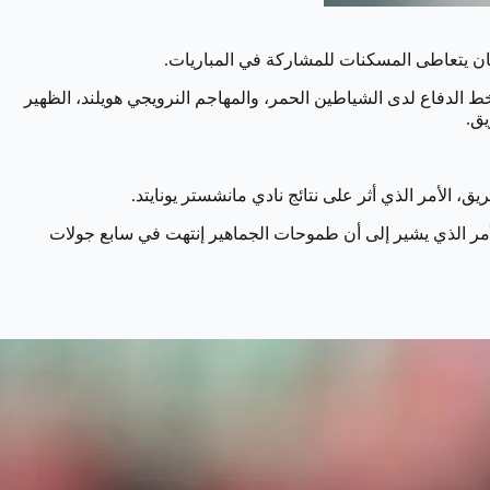
ان يتعاطى المسكنات للمشاركة في المباريات.
الدفاع لدى الشياطين الحمر، والمهاجم النرويجي هويلند، الظهير
يق.
ق، الأمر الذي أثر على نتائج نادي مانشستر يونايتد.
المركز التاسع في ترتيب الدوري الأنجليزي بعد 7 جولات حيث فاز ب3 مباريات وخسر ب4 مباريات وبرصيد 9 نقاط الأمر الذي يشير إلى أن طموحات الجماهير إنتهت في سابع جولات