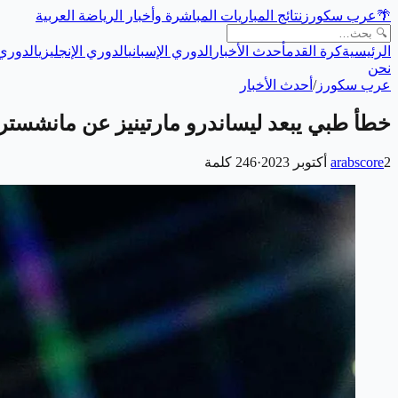
🌴
عرب سكورز
نتائج المباريات المباشرة وأخبار الرياضة العربية
الرئيسية
كرة القدم
أحدث الأخبار
الدوري الإسباني
الدوري الإنجليزي
الدوري 
نحن
عرب سكورز
/
أحدث الأخبار
خطأ طبي يبعد ليساندرو مارتينيز عن مانشستر ي
2 أكتوبر 2023
arabscore
·
246
كلمة