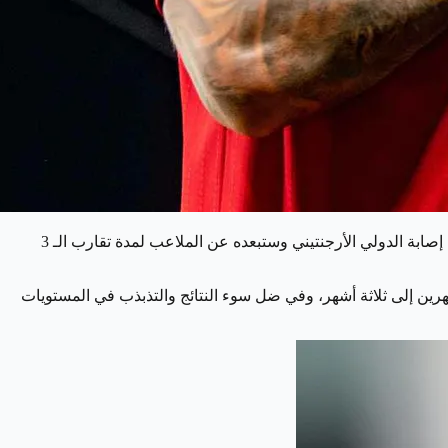
تحل لعنة الإصابات على نادي مانشستر يونايتد الإنجليزي بعد إصابة المدافع الأرجنتيني ليساندرو مارتينيز، حيث أعلن نادي مانسشتر يونايتد عن إصابة الدولي الأرجنتيني وستبعده عن الملاعب لمدة تقارب الـ 3
هرين إلى ثلاثة أشهر، وفي ضل سوء النتائج والتذبذب في المستويات