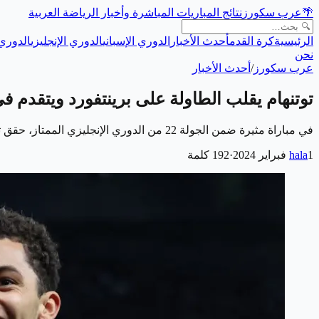
🌴
عرب سكورز
نتائج المباريات المباشرة وأخبار الرياضة العربية
الرئيسية
كرة القدم
أحدث الأخبار
الدوري الإسباني
الدوري الإنجليزي
الدوري 
نحن
عرب سكورز
/
أحدث الأخبار
توتنهام يقلب الطاولة على برينتفورد ويتقدم في
في مباراة مثيرة ضمن الجولة 22 من الدوري الإنجليزي الممتاز، حقق توتنهام فوزاً درامياً على نظيره برينتفورد بنتيجة 3-2، في اللقاء الذي أقيم على أرضه في ملعب…
1 فبراير 2024
hala
·
192
كلمة