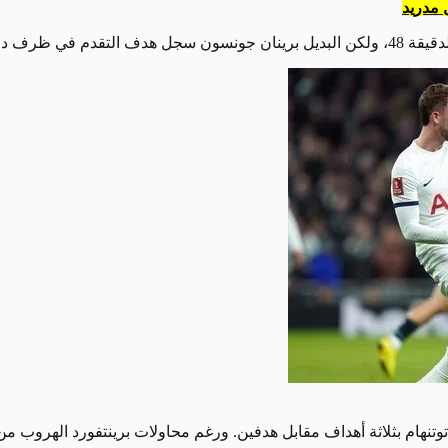
 مدريد
نحلة برينتفورد.
يلي ريتشارليسون الهدف الثالث في الدقيقة 67، ليتقدم توتنهام بثلاثة أهداف مقابل هدفين. ورغم مح