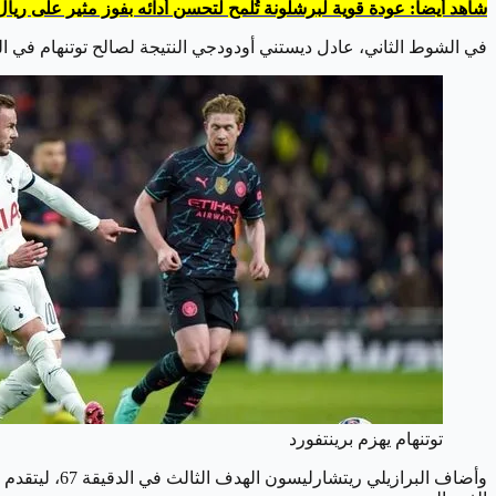
شاهد أيضاً: عودة قوية لبرشلونة تُلمح لتحسن أدائه بفوز مثير على ريال
في الشوط الثاني، عادل ديستني أودودجي النتيجة لصالح توتنهام في الدقيقة 48، ولكن البديل برينان جونسون سجل هدف التقدم في ظرف دقيقة واحدة، معززًا تفوق الديوك على 
توتنهام يهزم برينتفورد
وأضاف البراز