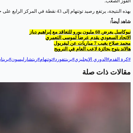
الفوز الصعب.
بهذه النتيجة، يرتفع رصيد توتنهام إلى 43 نقطة في المركز الرابع على جدول الترتيب، فيما يتجمد رصيد برينتفورد عند 22 نقطة في المركز الخامس عشر.
شاهد أيضاً:
نيوكاسل يعرض 60 مليون يورو للتعاقد مع إبراهيم دياز
الاتحاد السعودي يقدم عرضاً لموسى التعمري
محمد صلاح يغيب 7 مباريات عن ليفربول
هالاند يتوج بجائزة لاعب العام في النرويج
#
كرة القدم
#
الدوري الإنجليزي
#
برينتفورد
#
توتنهام
#
ريتشارليسون
#
برين
مقالات ذات صلة