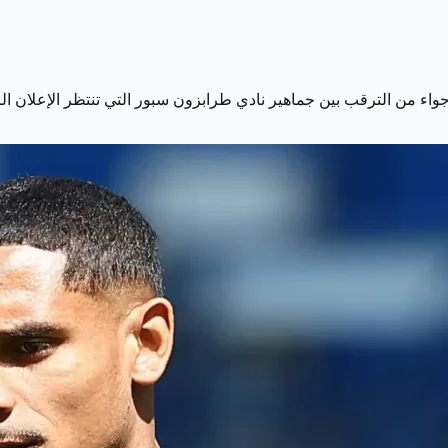
واء من الترقب بين جماهير نادي طرابزون سبور التي تنتظر الإعلان