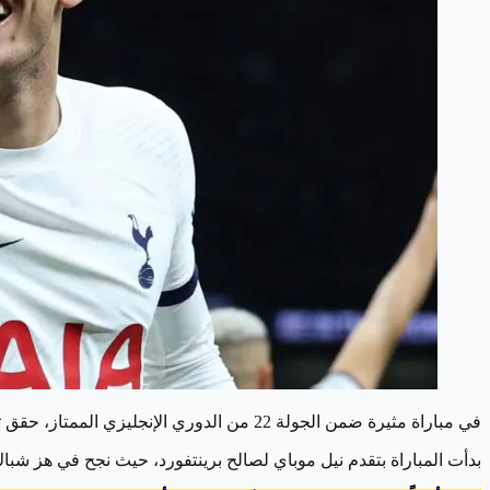
في مباراة مثيرة ضمن الجولة 22 من الدوري الإنجليزي الممتاز، حقق توتنهام فوزاً درامياً على نظيره برينتفورد بنتيجة 3-2، في اللقاء الذي أقيم على أرضه في ملعب توتنهام الجديد في لندن.
بدأت المباراة بتقدم نيل موباي لصالح برينتفورد، حيث نجح في هز شبا