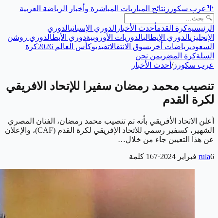
🌴
عرب سكورز
نتائج المباريات المباشرة وأخبار الرياضة العربية
الرئيسية
كرة القدم
أحدث الأخبار
الدوري الإسباني
الدوري
الإنجليزي
الدوري الإيطالي
الدوريات الأوروبية
دوري الأبطال
دوري روشن
السعودي
رياضات أخرى
سوق الانتقالات
فيديو
كأس العالم 2026
كرة
السلة
كرة المضرب
من نحن
عرب سكورز
/
أحدث الأخبار
تنصيب محمد رمضان سفيرا للإتحاد الافريقي
لكرة القدم
أعلن الاتحاد الأفريقي بأنه تم تنصيب محمد رمضان، الفنان المصري
الشهير، كسفير رسمي للاتحاد الإفريقي لكرة القدم (CAF)، والإعلان
عن هذا التعيين جاء من خلال…
6 فبراير 2024
rula
·
167
كلمة