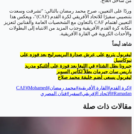
من ساحل العاج.
وردًا على التعيين، صرح محمد رمضان بالتالي: "تشرفت وسعدت
بتنصيبي سفيرًا للاتحاد الأفريقي لكرة القدم (CAF)"، ويعكس هذا
التعيين اهتمام CAF بالتعاون مع الشخصيات العامة والفنانين لتعزيز
مكانة كرة القدم الأفريقية وجذب المزيد من الانتباه إلى البطولات
والأحداث الكروية في القارة الأفريقية.
شاهد أيضاً
ليفربول يتربع على عرش صدارة البريميرليج بعد فوزه على
نيوكاسيل
جيرونا بطل الشتاء في الليغا بعد فوزة على أتلتيكو مدريد
باريس سان جيرمان بطلاً لكأس السوبر
ليفربول يسعى لضم خليفة محمد صلاح
#
كرة القدم
#
القارة الأفريقية
#
محمد رمضان
#
Mohamed
#
CAF
Ramadan
#
الاتحاد الإفريقي
#
سفير
#
فنان المصري
مقالات ذات صلة