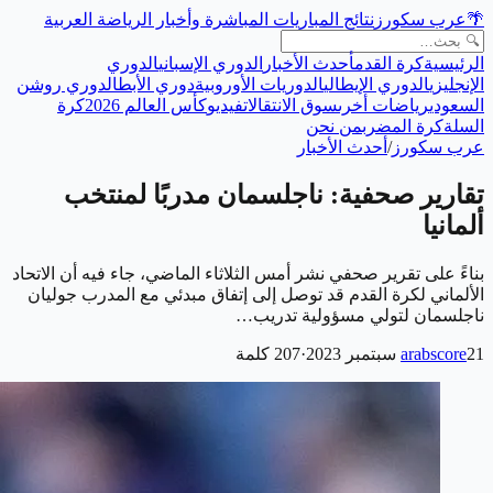
🌴
عرب سكورز
نتائج المباريات المباشرة وأخبار الرياضة العربية
الرئيسية
كرة القدم
أحدث الأخبار
الدوري الإسباني
الدوري
الإنجليزي
الدوري الإيطالي
الدوريات الأوروبية
دوري الأبطال
دوري روشن
السعودي
رياضات أخرى
سوق الانتقالات
فيديو
كأس العالم 2026
كرة
السلة
كرة المضرب
من نحن
عرب سكورز
/
أحدث الأخبار
تقارير صحفية: ناجلسمان مدربًا لمنتخب
ألمانيا
بناءً على تقرير صحفي نشر أمس الثلاثاء الماضي، جاء فيه أن الاتحاد
الألماني لكرة القدم قد توصل إلى إتفاق مبدئي مع المدرب جوليان
ناجلسمان لتولي مسؤولية تدريب…
21 سبتمبر 2023
arabscore
·
207
كلمة