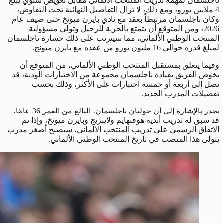
ناجلسمان لمهمة تدريب المنتخب الألماني مقابل تعويض سنوي يبلغ
4 ملايين يورو، ومع ذلك، لا تزال التفاصيل النهائية تحت التفاوض،
وكان ناجلسمان مرتبطاً بعقد مع نادي بايرن ميونخ حتى صيف عام
2026، ومن المتوقع أن يتمتع بالحرية للرحيل وتولي مسؤولية
المنتخب الوطني الألماني، مما سيترتب على ذلك خسارة ناجلسمان
لمبلغ قدره حوالي 16 مليون يورو من عقده مع بايرن ميونخ.
وفيما يتعلق بمستقبل المنتخب الوطني الألماني، من المتوقع أن
يخوض الفريق بقيادة ناجلسمان مجموعة من الاختبارات الودية، قد
تصل إلى أربعة أو خمسة اختبارات على الأكثر، وذلك بحسب
تفضيلات المدرب الجديد.
يجدر بالإشارة إلى أن جوليان ناجلسمان، البالغ من العمر 36 عامًا،
قد سبق له تدريب أندية هوفنهايم ولايبزيج وبايرن ميونخ، وإذا تم
الاتفاق الرسمي على تدريب المنتخب الألماني، سيصبح أصغر مدرب
يتولى هذا المنصب في تاريخ المنتخب الوطني الألماني.