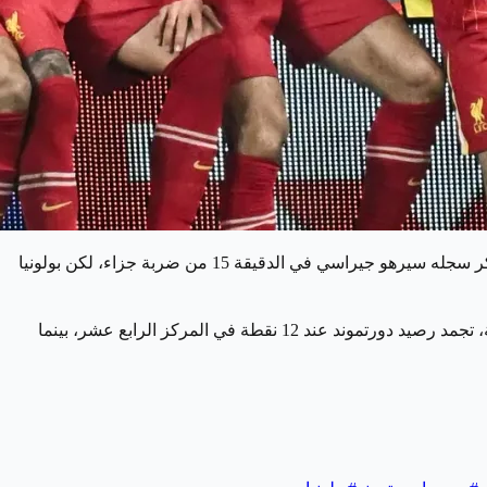
في المباراة بهدف مبكر سجله سيرهو جيراسي في الدقيقة 15 من ضربة جزاء، لكن بولونيا
في الدقيقة 71، سجل بولونيا هدف التعادل عبر تيس دالينغا، ثم أضاف الهدف الثاني في الدقيقة 72 بواسطة سامويل إلينغ جونيور، بهذه النتيجة، تجمد رصيد دورتموند عند 12 نقطة في المركز الرابع عشر، بينما