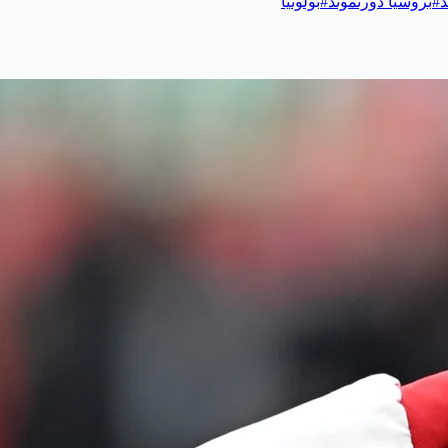
د
#
بروسيا دورتموند
#
بولونيا