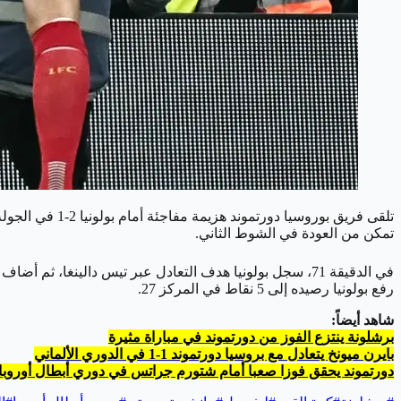
تلقى فريق بوروسيا دورتموند هزيمة مفاجئة أمام بولونيا 2-1 في الجولة السابعة من دوري أبطال أوروبا، تقدم
تمكن من العودة في الشوط الثاني.
رفع بولونيا رصيده إلى 5 نقاط في المركز 27.
شاهد أيضاً:
برشلونة ينتزع الفوز من دورتموند في مباراة مثيرة
بايرن ميونخ يتعادل مع بروسيا دورتموند 1-1 في الدوري الألماني
دورتموند يحقق فوزا صعبا أمام شتورم جراتس في دوري أبطال أوروبا