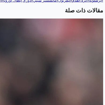
#
برشلونة
#
كرة القدم
#
ليفربول
#
مانشستر سيتي
#
دوري أبطال أوروبا
#
ا
مقالات ذات صلة