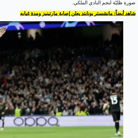
صورة ظليّة لنجم النادي الملكي.
شاهد أيضاً: مانشستر يونايتد يعلن إصابة مارتينيز ومدة غيابه