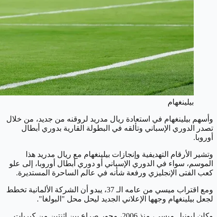
بيلينغهام
وأسهم بيلينغهام في استعادة ريال مدريد لروقنه من جديد، من خلال
تصدر الدوري الإسباني وتألقه في البطولة القارية بدوري أبطال
أوروبا.
وتشير الأرقام التهديفية وإنجازات بيلينغهام مع ريال مدريد هذا
الموسم، سواء في الدوري الإسباني أو دوري أبطال أوروبا، إلى علو
كعب الفتى الإنجليزي ورفعة شأنه في عالم الساحرة المستديرة.
ومع اقتراب ميسي من عامه الـ 37، يبدو أن الشركة الألمانية تخطط
لجعل بيلينغهام وجهها الإعلاني الجديد ليحل محل "البولغا".
وكان ليونيل ميسي، منذ 2006، محور صراع بين اثنتين من كبريات