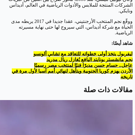
الشركات المنتجة للملابس والأدوات الرياضية في العالم، أديداس
ونايكي.
ووقّع نجم المنتخب الأرجنتيني، عقدا جديدا في 2017 يربطه مدى
الحياة مع شركة أديداس، التي سيروج لها حتى نهاية مسيرته
الرياضية.
شاهد أيضًا:
ليفربول يتخذ أولى خطواته للتعاقد مع تشابي ألونسو
نجم مانشستر يونايتد اليافع يُغازل ريال مدريد
عاجل.. حسام حسن مديرًا فنيًا لمنتخب مصر رسميًا
الأردن يهزم كوريا الجنوبية ويتأهل لنهائي أمم آسيا لأول مرة في
تاريخه
مقالات ذات صلة