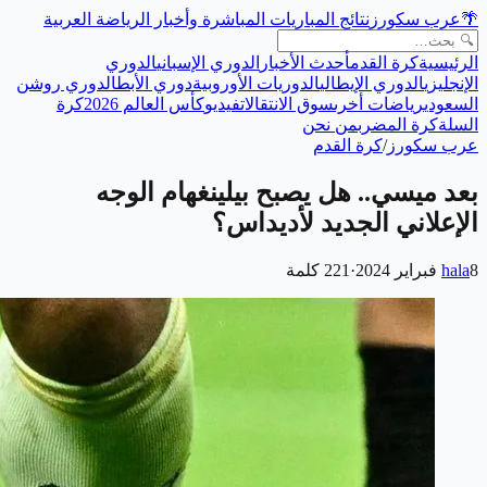
🌴
عرب سكورز
نتائج المباريات المباشرة وأخبار الرياضة العربية
الرئيسية
كرة القدم
أحدث الأخبار
الدوري الإسباني
الدوري
الإنجليزي
الدوري الإيطالي
الدوريات الأوروبية
دوري الأبطال
دوري روشن
السعودي
رياضات أخرى
سوق الانتقالات
فيديو
كأس العالم 2026
كرة
السلة
كرة المضرب
من نحن
عرب سكورز
/
كرة القدم
بعد ميسي.. هل يصبح بيلينغهام الوجه
الإعلاني الجديد لأديداس؟
8 فبراير 2024
hala
·
221
كلمة