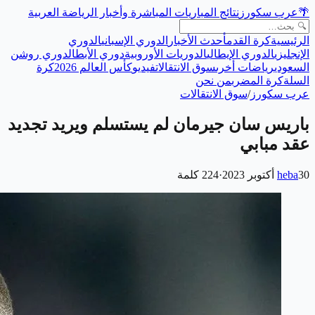
🌴
عرب سكورز
نتائج المباريات المباشرة وأخبار الرياضة العربية
الرئيسية
كرة القدم
أحدث الأخبار
الدوري الإسباني
الدوري
الإنجليزي
الدوري الإيطالي
الدوريات الأوروبية
دوري الأبطال
دوري روشن
السعودي
رياضات أخرى
سوق الانتقالات
فيديو
كأس العالم 2026
كرة
السلة
كرة المضرب
من نحن
عرب سكورز
/
سوق الانتقالات
باريس سان جيرمان لم يستسلم ويريد تجديد
عقد مبابي
30 أكتوبر 2023
heba
·
224
كلمة