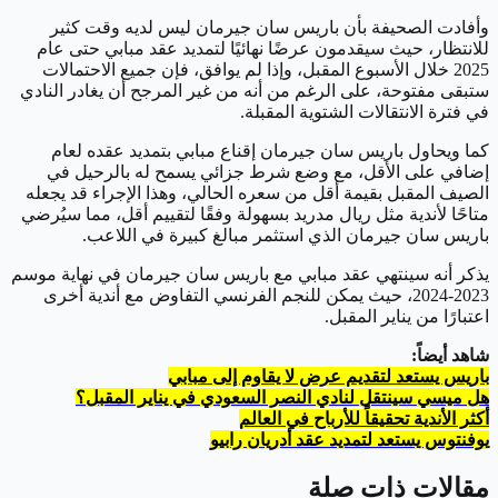
وأفادت الصحيفة بأن باريس سان جيرمان ليس لديه وقت كثير
للانتظار، حيث سيقدمون عرضًا نهائيًا لتمديد عقد مبابي حتى عام
2025 خلال الأسبوع المقبل، وإذا لم يوافق، فإن جميع الاحتمالات
ستبقى مفتوحة، على الرغم من أنه من غير المرجح أن يغادر النادي
في فترة الانتقالات الشتوية المقبلة.
كما ويحاول باريس سان جيرمان إقناع مبابي بتمديد عقده لعام
إضافي على الأقل، مع وضع شرط جزائي يسمح له بالرحيل في
الصيف المقبل بقيمة أقل من سعره الحالي، وهذا الإجراء قد يجعله
متاحًا لأندية مثل ريال مدريد بسهولة وفقًا لتقييم أقل، مما سيُرضي
باريس سان جيرمان الذي استثمر مبالغ كبيرة في اللاعب.
يذكر أنه سينتهي عقد مبابي مع باريس سان جيرمان في نهاية موسم
2023-2024، حيث يمكن للنجم الفرنسي التفاوض مع أندية أخرى
اعتبارًا من يناير المقبل.
شاهد أيضاً:
باريس يستعد لتقديم عرض لا يقاوم إلى مبابي
هل ميسي سينتقل لنادي النصر السعودي في يناير المقبل؟
أكثر الأندية تحقيقاً للأرباح في العالم
يوفنتوس يستعد لتمديد عقد أدريان رابيو
مقالات ذات صلة