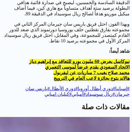
الدقيقة السادسة والخمسين، ليصبح في صدارة قائمة هدافي
البطولة برصيد ستة أهداف متساوياً مع هاري كين، فيما أضاف
ميكيل مورينو هدفاً لصالح ريال سوسيداد في الدقيقة 89.
وبهذا الفوز، احتل فريق باريس سان جيرمان المركز الثاني في
مجموعته بفارق نقطتين خلف بوروسيا دورتموند الذي صعد للدور
القادم كمتصدر للمجموعة، وفي المقابل، احتل فريق ريال سوسيداد
المركز الأول في مجموعته برصيد 10 نقاط.
شاهد أيضاً:
نيوكاسل يعرض 60 مليون يورو للتعاقد مع إبراهيم دياز
الاتحاد السعودي يقدم عرضاً لموسى التعمري
محمد صلاح يغيب 7 مباريات عن ليفربول
هالاند يتوج بجائزة لاعب العام في النرويج
#
إسبانيا
#
دوري أبطال أوروبا
#
دوري الأبطال
#
باريس سان
جيرمان
#
ريال سوسيداد
#
أمبابي
#
كيليان امبابي
مقالات ذات صلة