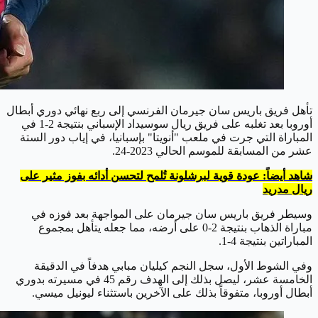
تأهل فريق باريس سان جيرمان الفرنسي إلى ربع نهائي دوري أبطال
أوروبا بعد تغلبه على فريق ريال سوسيداد الإسباني بنتيجة 2-1 في
المباراة التي جرت في ملعب "أنويتا" بإسبانيا، في إياب دور الستة
عشر من المسابقة للموسم الحالي 2023-24.
شاهد أيضاً: عودة قوية لبرشلونة تُلمح لتحسن أدائه بفوز مثير على
ريال مدريد
وسيطر فريق باريس سان جيرمان على المواجهة بعد فوزه في
مباراة الذهاب بنتيجة 2-0 على أرضه، مما جعله يتأهل بمجموع
المباراتين بنتيجة 4-1.
وفي الشوط الأول، سجل النجم كيليان مبابي هدفاً في الدقيقة
الخامسة عشر، ليصل بذلك إلى الهدف رقم 45 في مسيرته بدوري
أبطال أوروبا، متفوقاً بذلك على الآخرين باستثناء ليونيل ميسي.