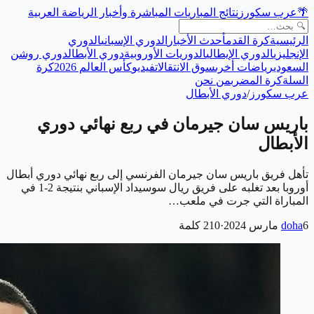
🌴
عرب سكورز
نتائج المباريات المباشرة وأخبار الرياضة العربية
الرئيسية
كرة القدم
أحدث الأخبار
الدوري الإسباني
الدوري
الإنجليزي
الدوري الإيطالي
الدوريات الأوروبية
دوري الأبطال
دوري روشن
السعودي
رياضات أخرى
سوق الانتقالات
فيديو
كأس العالم 2026
كرة
السلة
كرة المضرب
من نحن
عرب سكورز
/
دوري الأبطال
باريس سان جيرمان في ربع نهائي دوري
الأبطال
تأهل فريق باريس سان جيرمان الفرنسي إلى ربع نهائي دوري أبطال
أوروبا بعد تغلبه على فريق ريال سوسيداد الإسباني بنتيجة 2-1 في
المباراة التي جرت في ملعب…
6 مارس 2024
doha
·
210
كلمة