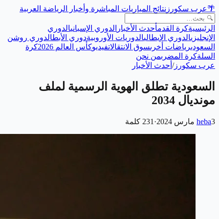
🌴
عرب سكورز
نتائج المباريات المباشرة وأخبار الرياضة العربية
الرئيسية
كرة القدم
أحدث الأخبار
الدوري الإسباني
الدوري
الإنجليزي
الدوري الإيطالي
الدوريات الأوروبية
دوري الأبطال
دوري روشن
السعودي
رياضات أخرى
سوق الانتقالات
فيديو
كأس العالم 2026
كرة
السلة
كرة المضرب
من نحن
عرب سكورز
/
أحدث الأخبار
السعودية تطلق الهوية الرسمية لملف
مونديال 2034
3 مارس 2024
heba
·
231
كلمة