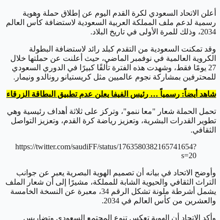
أعلن الاتحاد السعودي لكرة القدم اليوم عن إطلاق حملة وهوية
رسمية لدعم ملف المملكة العربية السعودية لاستضافة كأس العالم
2034، وذلك للمرة الأولى في تاريخ البلاد.
وقد تمكنت السعودية من التقدم كبلد رائد لاستضافة البطولة
الكروية العالمية في نوفمبر الماضي، حيث أعلنت عن حملتها خلال
27 يومًا فقط، وشهدت هذه الفترة تألقًا كبيرًا في الدوري السعودي
للمحترفين بمشاركة نجوم عالميين مثل كريستيانو رونالدو ونيمار.
شاهد أيضاً: رسمياً … رئيس الفيفا يعلن عدم تطبيق البطاقة الزرقاء
تحمل الحملة شعار "معا ننمو"، وتركز على ثلاثة أهداف رئيسية وهي
تطوير القدرات البشرية، وتعزيز رياضة كرة القدم، وتعزيز التواصل
الثقافي.
https://twitter.com/saudiFF/status/1763580382165741654?
s=20
وأوضح الاتحاد في بيانه أن تصميم الهوية البصرية يعبر عن جوانب
التراث الثقافي والحيوية الشابة للمملكة، مشيرًا إلى أن شعار الملف
يشمل أشرطة ملونة تشكل الرقم 34، معبرة عن النسخة الخامسة
والعشرين من كأس العالم في 2034.
وأكد الاتحاد أن الهوية تعكس تنوع المجتمع السعودي وتضاريس