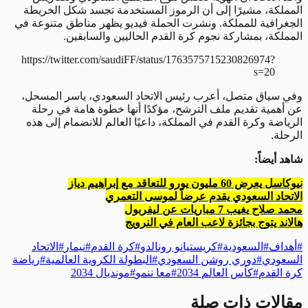
المملكة، مشيرًا إلى أن الرموز المستخدمة تجسد شكل الخريطة
الجغرافية للمملكة. ونشرت الحملة فيديو يظهر مناطق متنوعة في
المملكة، بمشاركة نجوم كرة القدم الحاليين والسابقين.
https://twitter.com/saudiFF/status/1763575715230826974?
s=20
وفي سياق متصل، أعرب رئيس الاتحاد السعودي، ياسر المسحل،
عن أهمية تقديم ملف الترشح، مؤكدًا أنها خطوة هامة في رحلة
الرياضة وكرة القدم في المملكة، داعيًا العالم للانضمام إلى هذه
الرحلة.
شاهد أيضاً:
نيوكاسل يعرض 60 مليون يورو للتعاقد مع إبراهيم دياز
الاتحاد السعودي يقدم عرضاً لموسى التعمري
محمد صلاح يغيب 7 مباريات عن ليفربول
هالاند يتوج بجائزة لاعب العام في النرويج
#
أهداف
#
السعودية
#
كريستيانو رونالدو
#
كرة القدم
#
نيمار
#
الاتحاد
السعودي
#
دوري روشن السعودي
#
البطولة الكروية العالمية
#
رياضة
كرة القدم
#
كأس العالم 2034
#
معا ننمو
#
مونديال 2034
مقالات ذات صلة