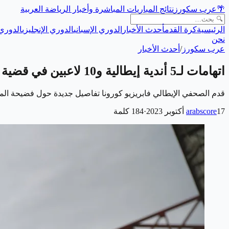
🌴
عرب سكورز
نتائج المباريات المباشرة وأخبار الرياضة العربية
الرئيسية
كرة القدم
أحدث الأخبار
الدوري الإسباني
الدوري الإنجليزي
الدوري 
نحن
عرب سكورز
/
أحدث الأخبار
اتهامات لـ5 أندية إيطالية و10 لاعبين في قضية مراهنات
قدم الصحفي الإيطالي فابريزيو كورونا تفاصيل جديدة حول فضيحة ال
17 أكتوبر 2023
arabscore
·
184
كلمة