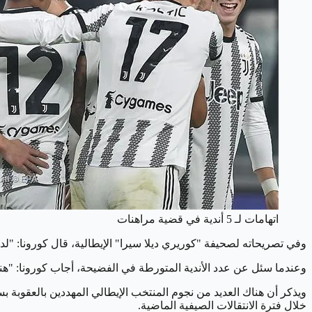
اتهامات لـ 5 أندية في قضية مراهنات
وفي تصريحاته لصحيفة "كوريري ديلا سيرا" الإيطالية، قال كورونا: "لدي معلومات تشير إلى تورط ما لا 
وعندما سئل عن عدد الأندية المتورطة في الفضيحة، أجاب كورونا: "هناك من 5 إلى 6 أندية.. لا يمكنني ذكر أسمائها الآن، وإلا سيتم 
ويذكر أن هناك العديد من نجوم المنتخب الإيطالي المهددين بالعقوبة ب
خلال فترة الانتقالات الصيفية الماضية.