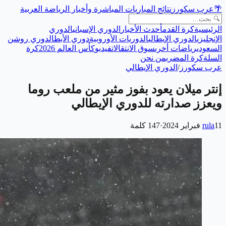
🌴
عرب سكورز
نتائج المباريات المباشرة وأخبار الرياضة العربية
الرئيسية
كرة القدم
أحدث الأخبار
الدوري الإسباني
الدوري
الإنجليزي
الدوري الإيطالي
الدوريات الأوروبية
دوري الأبطال
دوري روشن
السعودي
رياضات أخرى
سوق الانتقالات
فيديو
كأس العالم 2026
كرة
السلة
كرة المضرب
من نحن
عرب سكورز
/
الدوري الإيطالي
إنتر ميلان يعود بفوز مثير من ملعب روما
ويعزز صدارته للدوري الإيطالي
11 فبراير 2024
rula
·
147
كلمة