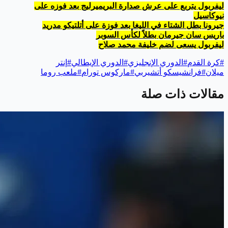
ليفربول يتربع على عرش صدارة البريميرليج بعد فوزه على
نيوكاسيل
جيرونا بطل الشتاء في الليغا بعد فوزة على أتلتيكو مدريد
باريس سان جيرمان بطلاً لكأس السوبر
ليفربول يسعى لضم خليفة محمد صلاح
#
كرة القدم
#
الدوري الإنجليزي
#
الدوري الإيطالي
#
إنتر
ميلان
#
فرانشيسكو أتشيربي
#
ماركوس تورام
#
ملعب روما
مقالات ذات صلة