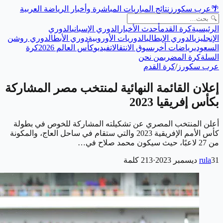
🌴
عرب سكورز
نتائج المباريات المباشرة وأخبار الرياضة العربية
الرئيسية
كرة القدم
أحدث الأخبار
الدوري الإسباني
الدوري
الإنجليزي
الدوري الإيطالي
الدوريات الأوروبية
دوري الأبطال
دوري روشن
السعودي
رياضات أخرى
سوق الانتقالات
فيديو
كأس العالم 2026
كرة
السلة
كرة المضرب
من نحن
عرب سكورز
/
كرة القدم
إعلان القائمة النهائية لمنتخب مصر المشاركة
بكأس إفريقيا 2023
أعلن المنتخب المصري عن تشكيلته المشاركة للخوص في بطولة
كأس الأمم الإفريقية 2023 والتي ستقام في ساحل العاج، والمكونة
من 27 لاعبًا، حيث سيكون محمد صلاح في…
31 ديسمبر 2023
rula
·
213
كلمة