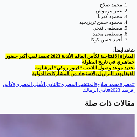
محمد صلاح
عمر مرموش
محمود كهربا
محمود حسن تريزيجيه
مصطفى فتحي
مصطفى محمد
أحمد حسن كوكا
شاهد أيضاً:
المباراة الافتتاحية لكأس العالم الأندية 2023 تحصد لقب أكبر حضور
جماهيري في تاريخ البطولة
تحديد موعد وصول اللاعب “فيتور روكي” لبرشلونة
الفيفا يهدد البرازيل بالاستبعاد من المشاركات الدولية
#
مصر
#
محمد صلاح
#
المنتخب المصري
#
النادي الأهلي المصري
#
كأس
إفريقيا 2023
#
نادي الزمالك
مقالات ذات صلة