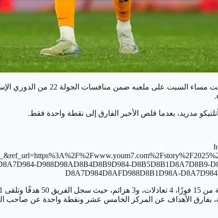
تلتيكو مدريد، بعدما قلص الأخير الفارق إلى نقطة واحدة فقط.
h
%5Es1_&ref_url=https%3A%2F%2Fwww.youm7.com%2Fstory%2F
D8A7D984-D988D98AD8B4D8B9D984-D8B5D8B1D8A7D8B9-
D8A7D984D8AFD988D8B1D98A-D8A7D984