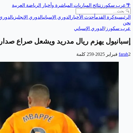
🌴
عرب سكورز
نتائج المباريات المباشرة وأخبار الرياضة العربية
الرئيسية
كرة القدم
أحدث الأخبار
الدوري الإسباني
الدوري الإنجليزي
الدوري 
نحن
عرب سكورز
/
الدوري الإسباني
إسبانيول يهزم ريال مدريد ويشعل صراع صدارة
2 فبراير 2025
farah
·
259
كلمة