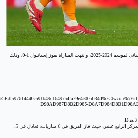
في المباراة التي أقيمت مساء السبت على ملعبه ضمن منافسات الجولة 22 من الدوري الإسباني لموسم 2024-2025، وانتهت المباراة بفوز إسبانيول 1-0، وذلك
gr%5Edfa97614440ca91b49c16497a4fa79e4e005b34d%7Ctwcon
D98AD987D8B2D985-D8A7D984D8B1D98A
في المقابل، يحتل إسبانيول المركز السابع عشر برصيد 23 نقطة، بفارق الأهداف عن المركز الخامس عشر ونقطة واحدة عن صاحب المركز الرابع عشر، حيث فاز الفريق في 6 مباريات، تعادل في 5،