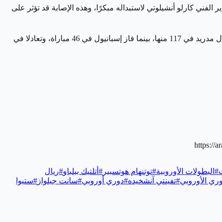
لفني كارلو أنشيلوتي لاستبداله مبكرًا، وهذه الإصابة قد تؤثر على
تاريخ المواجهات بين ريال مدريد وإسبانيول يشهد تفوقًا كبيرًا للميرنجي، حيث التقى الفريقان في 199 مباراة، فاز ريال مدريد في 117 منها، بينما فاز إسبانيول في 46 مباراة، وتعادلا في
https:
#
البطولات الأوروبية
#
توتنهام هوتسبير
#
أتلتيك بيلباو
#
ريال
ري الأوروبي
#
تفينتي آنشخيده
#
دوري أوروبي
#
سانت جيلواز
#
ستيوا