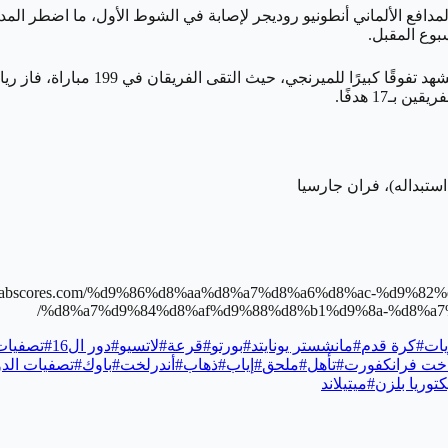
افع الألماني أنطونيو روديجر لإصابة في الشوط الأول، ما اضطر المدير ا
بوع المقبل.
استبداله)، فران جارسيا
//arabscores.com/%d9%86%d8%aa%d8%a7%d8%a6%d8%ac-%d9
%d8%a7%d9%84%d8%af%d9%88%d8%b1%d9%8a-%d8%a7
يات
#
كرة قدم
#
مانشستر يونايتد
#
بورتو
#
قرعة
#
لاتسيو
#
دور ال16
#
تصفيات
اخت فرانكفورت
#
تأهل
#
ملحق
#
إياب
#
ذهاب
#
أندرلخت
#
باوك
#
تصفيات الدو
كتوريا بلزن
#
ميتيلاند