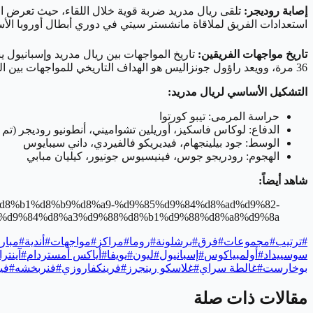
إصابة روديجر:
تلقى ريال مدريد ضربة قوية خلال اللقاء، حيث تعرض المد
استعدادات الفريق لملاقاة مانشستر سيتي في دوري أبطال أوروبا الأس
تاريخ مواجهات الفريقين:
36 مرة، وويعد راؤول جونزاليس هو الهداف التاريخي للمواجهات بين الفريقين بـ17 هدفًا.
التشكيل الأساسي لريال مدريد:
حراسة المرمى: تيبو كورتوا
الدفاع: لوكاس فاسكيز، أوريلين تشواميني، أنطونيو روديجر (تم 
الوسط: جود بيلينجهام، فيديريكو فالفيردي، داني سيبايوس
الهجوم: رودريجو جوس، فينيسيوس جونيور، كيليان مبابي
شاهد أيضاً:
%82%d8%b1%d8%b9%d8%a9-%d9%85%d9%84%d8%ad%d9%82-
%d9%84%d8%a3%d9%88%d8%b1%d9%88%d8%a8%d9%8a/
#
ترتيب
#
مجموعات
#
فرق
#
برشلونة
#
روما
#
مراكز
#
مواجهات
#
أندية
#
مبار
سوسييداد
#
أولمبياكوس
#
إسبانيول
#
ليون
#
يويفا
#
أياكس أمستردام
#
آينتر
بوخارست
#
غالطة سراي
#
غلاسكو رينجرز
#
فرينكفاروزي
#
فنربخشه
#
في
مقالات ذات صلة