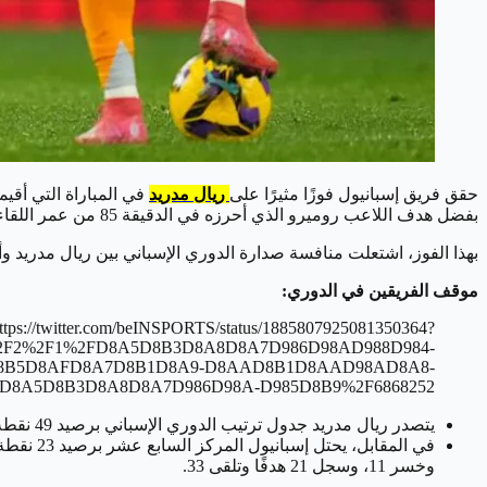
حقق فريق إسبانيول فوزًا مثيرًا على
ريال مدريد
بفضل هدف اللاعب روميرو الذي أحرزه في الدقيقة 85 من عمر اللقاء.
بهذا الفوز، اشتعلت منافسة صدارة الدوري الإسباني بين ريال مدريد وأ
موقف الفريقين في الدوري:
ttps://twitter.com/beINSPORTS/status/1885807925081350364?
2025%2F2%2F1%2FD8A5D8B3D8A8D8A7D986D98AD988D984-
D8B5D8AFD8A7D8B1D8A9-D8AAD8B1D8AAD98AD8A8-
D8A5D8B3D8A8D8A7D986D98A-D985D8B9%2F6868252
يتصدر ريال مدريد جدول ترتيب الدوري الإسباني برصيد 49 نقطة من 15 فوزًا، 4 تعادلات، و3 هزائم، حيث سجل الفريق 50 هدفًا وتلقى 21 هدفًا.
وخسر 11، وسجل 21 هدفًا وتلقى 33.