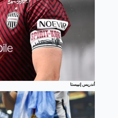
أندريس إنييستا