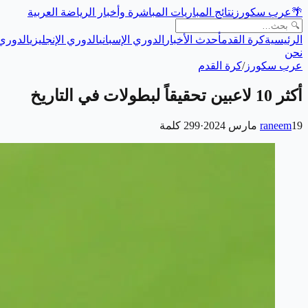
🌴
عرب سكورز
نتائج المباريات المباشرة وأخبار الرياضة العربية
الرئيسية
كرة القدم
أحدث الأخبار
الدوري الإسباني
الدوري الإنجليزي
الدوري 
نحن
عرب سكورز
/
كرة القدم
أكثر 10 لاعبين تحقيقاً لبطولات في التاريخ
19 مارس 2024
raneem
·
299
كلمة